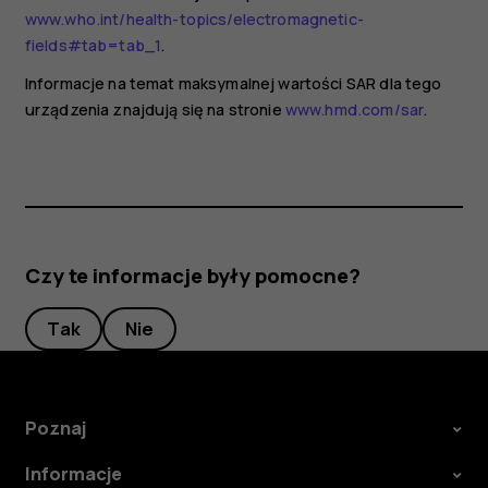
www.who.int/health-topics/electromagnetic-
fields#tab=tab_1
.
Informacje na temat maksymalnej wartości SAR dla tego
urządzenia znajdują się na stronie
www.hmd.com/sar
.
Czy te informacje były pomocne?
Tak
Nie
Poznaj
Informacje