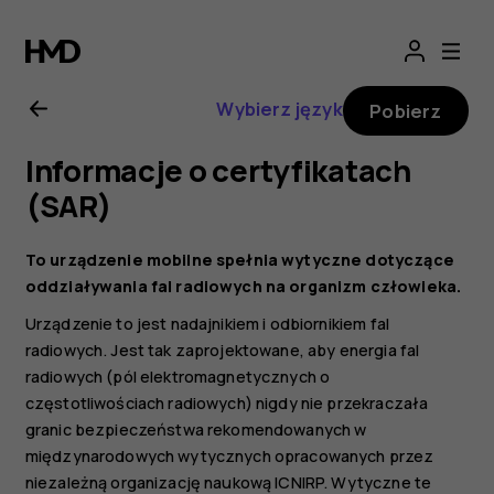
Nokia
8.1
Wybierz język
Pobierz
—
Informacje o certyfikatach
instrukcja
(SAR)
obsługi
To urządzenie mobilne spełnia wytyczne dotyczące
oddziaływania fal radiowych na organizm człowieka.
Urządzenie to jest nadajnikiem i odbiornikiem fal
radiowych. Jest tak zaprojektowane, aby energia fal
radiowych (pól elektromagnetycznych o
częstotliwościach radiowych) nigdy nie przekraczała
granic bezpieczeństwa rekomendowanych w
międzynarodowych wytycznych opracowanych przez
niezależną organizację naukową ICNIRP. Wytyczne te