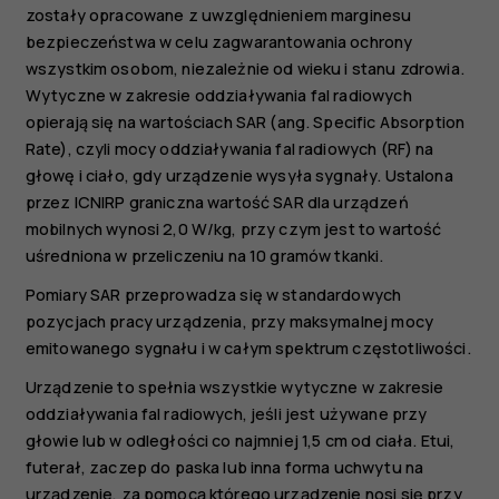
zostały opracowane z uwzględnieniem marginesu
bezpieczeństwa w celu zagwarantowania ochrony
wszystkim osobom, niezależnie od wieku i stanu zdrowia.
Wytyczne w zakresie oddziaływania fal radiowych
opierają się na wartościach SAR (ang. Specific Absorption
Rate), czyli mocy oddziaływania fal radiowych (RF) na
głowę i ciało, gdy urządzenie wysyła sygnały. Ustalona
przez ICNIRP graniczna wartość SAR dla urządzeń
mobilnych wynosi 2,0 W/kg, przy czym jest to wartość
uśredniona w przeliczeniu na 10 gramów tkanki.
Pomiary SAR przeprowadza się w standardowych
pozycjach pracy urządzenia, przy maksymalnej mocy
emitowanego sygnału i w całym spektrum częstotliwości.
Urządzenie to spełnia wszystkie wytyczne w zakresie
oddziaływania fal radiowych, jeśli jest używane przy
głowie lub w odległości co najmniej 1,5 cm od ciała. Etui,
futerał, zaczep do paska lub inna forma uchwytu na
urządzenie, za pomocą którego urządzenie nosi się przy