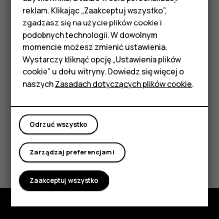
Telefony z funkcjami
Ustalanie pozycji przez Wi-Fi jest dokładniejsze, gdy
reklam. Klikając „Zaakceptuj wszystko”,
podstawowymi
sygnały satelitarne nie są dostępne, zwłaszcza w
zgadzasz się na użycie plików cookie i
pomieszczeniach lub między wysokimi budynkami. Jeśli
podobnych technologii. W dowolnym
Akcesoria
znajdujesz się w miejscu, gdzie nie wolno korzystać z
momencie możesz zmienić ustawienia.
sieci Wi-Fi, wyłącz Wi-Fi w ustawieniach telefonu.
HMD Terra M
Wystarczy kliknąć opcję „Ustawienia plików
cookie” u dołu witryny. Dowiedz się więcej o
Dotknij
Ustawienia
>
Bezpieczeństwo i lokalizacja
i włącz
Tablety
naszych
Zasadach dotyczących plików cookie
.
opcję
Lokalizacja
.
Moje konto
Odrzuć wszystko
Czy te informacje były pomocne?
Zarządzaj preferencjami
Tak
Nie
Zaakceptuj wszystko