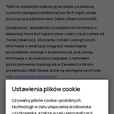
Telefon wyświetla lokalizację na mapie za pomocą
systemu nawigacji satelitarnej lub Wi-Fi bądź ustala
pozycję na podstawie sieci (identyfikatora komórki).
Dostępność, dokładność i kompletność informacji o
lokalizacji może być ograniczona i zależy na przykład od
Twojej lokalizacji, otoczenia i źródeł zewnętrznych.
Informacje o lokalizacji mogą być niedostępne
przykładowo wewnątrz budynków lub pod ziemią.
Informacje o prywatności związane z metodami
pozycjonowania znajdują się w Zasadach ochrony
prywatności HMD Global, które są dostępne na stronie
http://www.hmd.com/privacy
.
Niektóre satelitarne systemy nawigacji mogą wymagać
Ustawienia plików cookie
transferu niewielkiej ilości danych za pośrednictwem sieci
komórkowej. Jeśli chcesz uniknąć dodatkowych kosztów
Używamy plików cookie i podobnych
Smartfony
transmisji danych, np. w czasie podróży, możesz
technologii w celu ulepszenia środowiska
wyłączyć dane komórkowe w ustawieniach telefonu.
użytkownika, a także w celu personalizacji