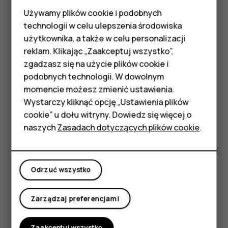
Używamy plików cookie i podobnych
Smartfony
technologii w celu ulepszenia środowiska
Telefony z funkcjami
użytkownika, a także w celu personalizacji
reklam. Klikając „Zaakceptuj wszystko”,
podstawowymi
zgadzasz się na użycie plików cookie i
Jeżeli Twoje urządzenie jest wodoodporne, sprawdź jego
podobnych technologii. W dowolnym
Akcesoria
oznakowanie IP specyfikacjach, aby uzyskać dokładne
momencie możesz zmienić ustawienia.
instrukcje.
HMD Terra M
Wystarczy kliknąć opcję „Ustawienia plików
cookie” u dołu witryny. Dowiedz się więcej o
Tablety
CZĘŚCI SZKLANE
naszych
Zasadach dotyczących plików cookie
.
Moje konto
Odrzuć wszystko
Zarządzaj preferencjami
Urządzenie i/lub jego ekran są wykonane ze szkła. To
szkło może się stłuc, jeśli urządzenie spadnie na twardą
powierzchnię lub gdy zostanie mocno uderzone. Jeśli to
Zaakceptuj wszystko