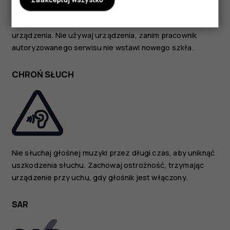
szkło się stłucze, nie dotykaj szklanych części
urządzenia i nie próbuj wyjmować odłamków szkła z
urządzenia. Nie używaj urządzenia, zanim pracownik
autoryzowanego serwisu nie wstawi nowego szkła.
CHROŃ SŁUCH
Nie słuchaj głośnej muzyki przez długi czas, aby uniknąć
uszkodzenia słuchu. Zachowaj ostrożność, trzymając
urządzenie przy uchu, gdy głośnik jest włączony.
SAR