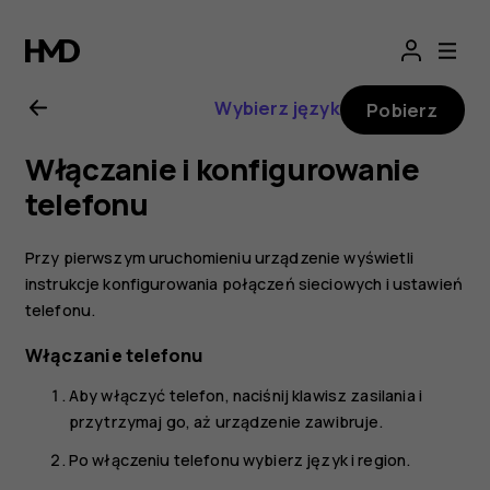
Nokia
8.1
Wybierz język
Pobierz
—
Włączanie i konfigurowanie
instrukcja
telefonu
obsługi
Przy pierwszym uruchomieniu urządzenie wyświetli
instrukcje konfigurowania połączeń sieciowych i ustawień
telefonu.
Włączanie telefonu
Aby włączyć telefon, naciśnij klawisz zasilania i
przytrzymaj go, aż urządzenie zawibruje.
Po włączeniu telefonu wybierz język i region.