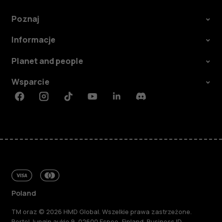
Poznaj
Informacje
Planet and people
Wsparcie
Facebook
Instagram
Tiktok
Youtube
Linkedin
Discord
Poland
TM oraz © 2026 HMD Global. Wszelkie prawa zastrzeżone.
Bertel Jungin aukio 9, 02600 Espoo, Finland. Business ID