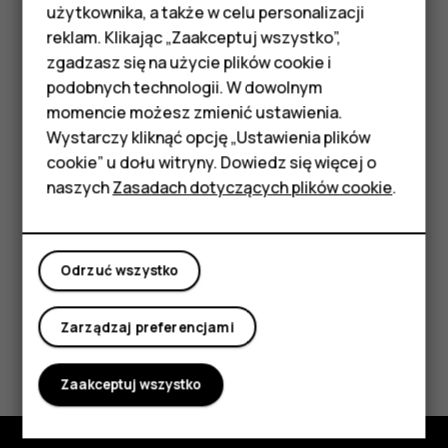
Telefony z funkcjami
użytkownika, a także w celu personalizacji
Jeśli Twój poprzedni telefon działał na Androidzie i miał
reklam. Klikając „Zaakceptuj wszystko”,
włączone tworzenie kopii zapasowych na koncie Google,
podstawowymi
zgadzasz się na użycie plików cookie i
możesz przywrócić ustawienia aplikacji i hasła do sieci Wi-
podobnych technologii. W dowolnym
Fi.
Akcesoria
momencie możesz zmienić ustawienia.
Dotknij kolejno
Ustawienia
>
System
>
HMD Terra M
Wystarczy kliknąć opcję „Ustawienia plików
Zaawansowane
>
Kopia zapasowa
.
cookie” u dołu witryny. Dowiedz się więcej o
Tablety
Przełącz opcję
Kopia zapasowa na Dysku Google
na
naszych
Zasadach dotyczących plików cookie
.
wartość
Wł
.
Moje konto
Odrzuć wszystko
Zarządzaj preferencjami
Czy te informacje były pomocne?
Zaakceptuj wszystko
Tak
Nie