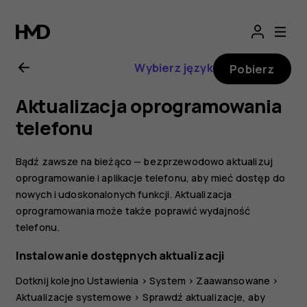
Nokia
8.1
Wybierz język
Pobierz
—
Aktualizacja oprogramowania
instrukcja
telefonu
obsługi
Bądź zawsze na bieżąco — bezprzewodowo aktualizuj
oprogramowanie i aplikacje telefonu, aby mieć dostęp do
nowych i udoskonalonych funkcji. Aktualizacja
oprogramowania może także poprawić wydajność
telefonu.
Instalowanie dostępnych aktualizacji
Dotknij kolejno
Ustawienia
>
System
>
Zaawansowane
>
Aktualizacje systemowe
>
Sprawdź aktualizacje
, aby