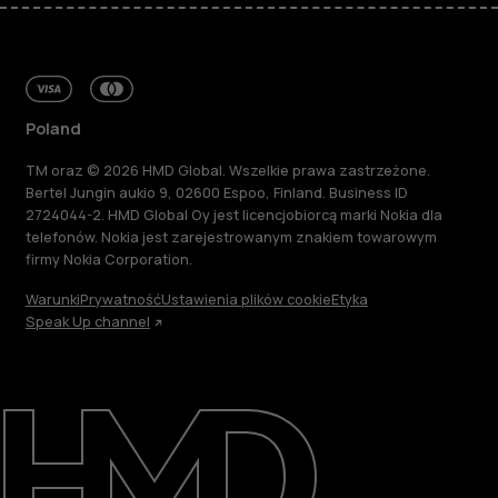
Poland
TM oraz © 2026 HMD Global. Wszelkie prawa zastrzeżone.
Bertel Jungin aukio 9, 02600 Espoo, Finland. Business ID
2724044-2. HMD Global Oy jest licencjobiorcą marki Nokia dla
telefonów. Nokia jest zarejestrowanym znakiem towarowym
firmy Nokia Corporation.
Warunki
Prywatność
Ustawienia plików cookie
Etyka
Speak Up channel
Informacje
Naprawa i recykling
Zrównoważony rozwój
Wsparcie