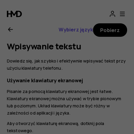
Nokia
8.1
Wybierz język
Pobierz
—
Wpisywanie tekstu
instrukcja
Dowiedz się, jak szybko i efektywnie wpisywać tekst przy
obsługi
użyciu klawiatury telefonu.
Używanie klawiatury ekranowej
Pisanie za pomocą klawiatury ekranowej jest łatwe.
Klawiatury ekranowej można używać w trybie pionowym
lub poziomym. Układ klawiatury może być różny w
zależności od aplikacji i języka.
Aby otworzyć klawiaturę ekranową, dotknij pola
tekstowego.