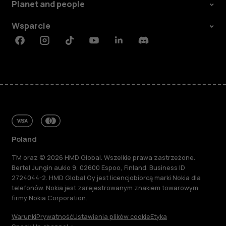
Planet and people
Wsparcie
Facebook
Instagram
Tiktok
Youtube
Linkedin
Discord
Poland
TM oraz © 2026 HMD Global. Wszelkie prawa zastrzeżone.
Bertel Jungin aukio 9, 02600 Espoo, Finland. Business ID
2724044-2. HMD Global Oy jest licencjobiorcą marki Nokia dla
telefonów. Nokia jest zarejestrowanym znakiem towarowym
firmy Nokia Corporation.
Warunki
Prywatność
Ustawienia plików cookie
Etyka