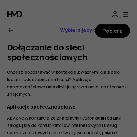
Nokia
8.1
Wybierz język
Pobierz
—
Dołączanie do sieci
instrukcja
społecznościowych
obsługi
Chcesz pozostawać w kontakcie z ważnymi dla siebie
ludźmi i udostępniać im treści? Aplikacje
społecznościowe umożliwiają sprawdzanie, co słychać u
znajomych.
Aplikacje społecznościowe
Aby być w kontakcie ze znajomymi i członkami rodziny,
zaloguj się do komunikatorów internetowych i usług
społecznościowych umożliwiających udostępnianie