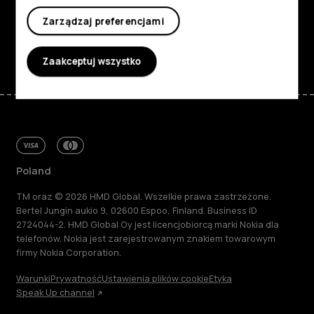
Wsparcie
Zarządzaj preferencjami
Facebook
Instagram
Tiktok
Youtube
Linkedin
Discord
Zaakceptuj wszystko
Poland
TM oraz © 2026 HMD Global. Wszelkie prawa zastrzeżone.
Bertel Jungin aukio 9, 02600 Espoo, Finland. Business ID
2724044-2. HMD Global Oy jest licencjobiorcą marki Nokia dla
telefonów. Nokia jest zarejestrowanym znakiem towarowym
firmy Nokia Corporation.
Warunki
Prywatność
Ustawienia plików cookie
Etyka
Speak Up channel