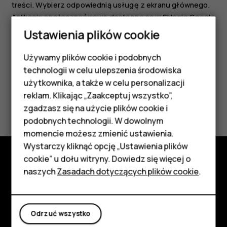
treści. Wybierz odpowiednią usługę z ekranu głównego.
Aplikacje społecznościowe dostępne są w
Sklepie Google
Play
. Dostępne usługi mogą się różnić.
Ustawienia plików cookie
Używamy plików cookie i podobnych
Smartfony
technologii w celu ulepszenia środowiska
Telefony z funkcjami
użytkownika, a także w celu personalizacji
reklam. Klikając „Zaakceptuj wszystko”,
Czy te informacje były pomocne?
podstawowymi
zgadzasz się na użycie plików cookie i
podobnych technologii. W dowolnym
Akcesoria
Tak
Nie
momencie możesz zmienić ustawienia.
HMD Terra M
Wystarczy kliknąć opcję „Ustawienia plików
cookie” u dołu witryny. Dowiedz się więcej o
Tablety
naszych
Zasadach dotyczących plików cookie
.
Poznaj
Informacje
Moje konto
Odrzuć wszystko
Planet and people