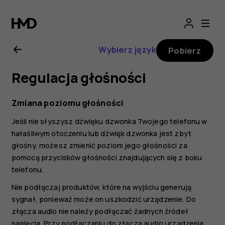
Nokia
8.1
Wybierz język
Pobierz
—
Regulacja głośności
instrukcja
Zmiana poziomu głośności
obsługi
Jeśli nie słyszysz dźwięku dzwonka Twojego telefonu w
hałaśliwym otoczeniu lub dźwięk dzwonka jest zbyt
głośny, możesz zmienić poziom jego głośności za
pomocą przycisków głośności znajdujących się z boku
telefonu.
Nie podłączaj produktów, które na wyjściu generują
sygnał, ponieważ może on uszkodzić urządzenie. Do
złącza audio nie należy podłączać żadnych źródeł
napięcia. Przy podłączaniu do złącza audio urządzenia