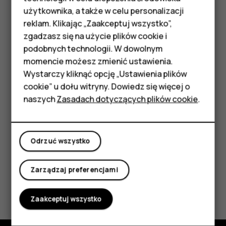
zmniejszania głośności. Możesz również ustawić
Telefony z funkcjami
użytkownika, a także w celu personalizacji
wyciszenie dźwięku dzwonka po podniesieniu
reklam. Klikając „Zaakceptuj wszystko”,
telefonu: dotknij kolejno
Ustawienia
>
System
>
podstawowymi
zgadzasz się na użycie plików cookie i
Gesty
>
Wycisz po podniesieniu
, a następnie włącz
podobnych technologii. W dowolnym
Akcesoria
tę opcję.
momencie możesz zmienić ustawienia.
Aby mieć możliwość szybkiego odrzucenia
HMD Terra M
Wystarczy kliknąć opcję „Ustawienia plików
połączenia przez obrócenie telefonu, dotknij
cookie” u dołu witryny. Dowiedz się więcej o
Tablety
Ustawienia
>
System
>
Gesty
>
Obróć, by odrzucić
naszych
Zasadach dotyczących plików cookie
.
połączenie
i włącz tę opcję.
Moje konto
Odrzuć wszystko
Zarządzaj preferencjami
Czy te informacje były pomocne?
Zaakceptuj wszystko
Tak
Nie