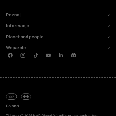
Poznaj
Informacje
Planet and people
Wsparcie
Facebook
Instagram
Tiktok
Youtube
Linkedin
Discord
Poland
TM oraz © 2026 HMD Global. Wszelkie prawa zastrzeżone.