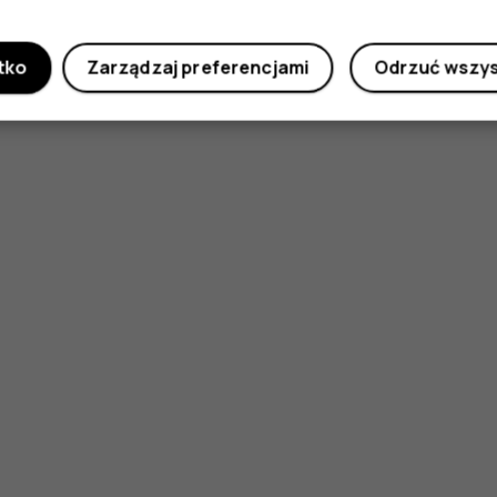
Czy te informacje były pomocne?
tko
Zarządzaj preferencjami
Odrzuć wszy
Tak
Nie