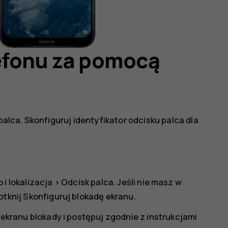
efonu za pomocą
lca. Skonfiguruj identyfikator odcisku palca dla
i lokalizacja
>
Odcisk palca
. Jeśli nie masz w
otknij
Skonfiguruj blokadę ekranu
.
ranu blokady i postępuj zgodnie z instrukcjami