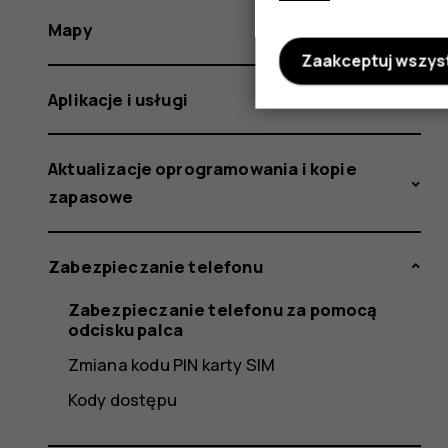
Mapy
Zaakceptuj wszys
Aplikacje i usługi
Aktualizacje oprogramowania i kopie
zapasowe
Zabezpieczanie telefonu
Zabezpieczanie telefonu za pomocą
odcisku palca
Zmiana kodu PIN karty SIM
Kody dostępu