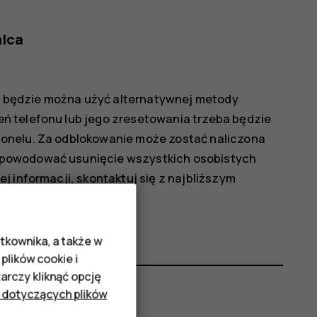
alca
ie będzie można użyć alternatywnej metody
ń telefonu lub jego zresetowania trzeba będzie
onelu. Za odblokowanie może zostać naliczona
spowodować usunięcie wszystkich osobistych
j informacji, skontaktuj się z najbliższym
u.
tkownika, a także w
plików cookie i
rczy kliknąć opcję
 dotyczących plików