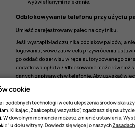
wyświetlanymi na ekranie.
Odblokowywanie telefonu przy użyciu p
Umieść zarejestrowany palec na czytniku.
Jeśli wystąpi błąd czujnika odcisków palców, a n
logowania, wówczas w celu przywrócenia ustawie
go oddać do serwisu w ręce autoryzowanego pers
dodatkowa opłata. Odblokowanie może również 
danych zapisanych w telefonie. Aby uzyskać więce
punktem obsługi klientów lub sprzedawcą telefon
ów cookie
 i podobnych technologii w celu ulepszenia środowiska uży
klam. Klikając „Zaakceptuj wszystko”, zgadzasz się na użycie 
i. W dowolnym momencie możesz zmienić ustawienia. Wysta
kie” u dołu witryny. Dowiedz się więcej o naszych
Zasadach