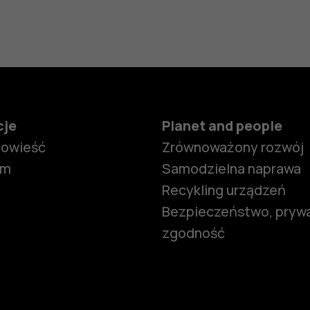
cje
Planet and people
powieść
Zrównoważony rozwój
om
Samodzielna naprawa
Recykling urządzeń
Bezpieczeństwo, prywa
zgodność
Smartfony