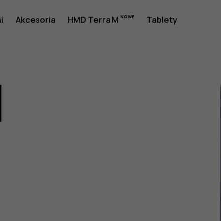
i
Akcesoria
HMD Terra M
Tablety
1
a