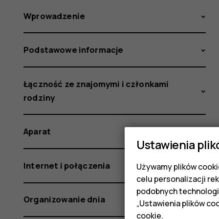
Wprowadzenie
Podstawowe informacje
Łączność ze znajomymi i członkami
rodziny
Aparat
Ustawienia plik
Internet i połączenia
Używamy plików cookie
celu personalizacji re
podobnych technologi
Organizowanie dnia
„Ustawienia plików coo
cookie
.