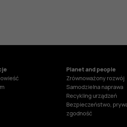
cje
Planet and people
powieść
Zrównoważony rozwój
om
Samodzielna naprawa
Recykling urządzeń
Bezpieczeństwo, prywa
zgodność
Smartfony