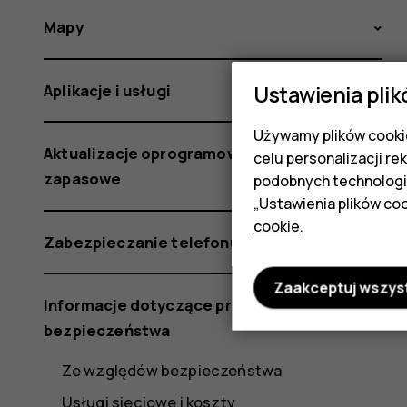
Mapy
Ustawienia plik
Aplikacje i usługi
Używamy plików cookie
Aktualizacje oprogramowania i kopie
celu personalizacji re
zapasowe
podobnych technologi
„Ustawienia plików coo
cookie
.
Zabezpieczanie telefonu
Zaakceptuj wszys
Informacje dotyczące produktu i
bezpieczeństwa
Ze względów bezpieczeństwa
Usługi sieciowe i koszty