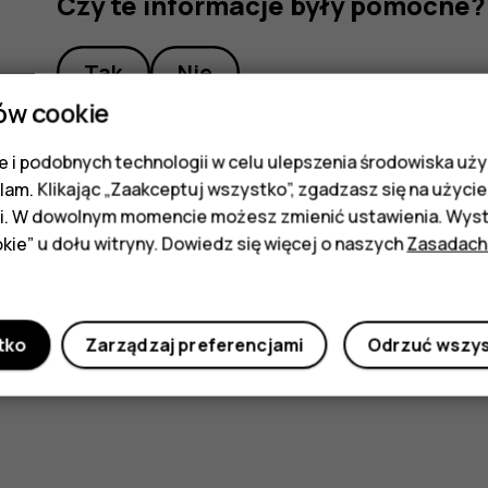
Czy te informacje były pomocne?
Tak
Nie
ów cookie
 i podobnych technologii w celu ulepszenia środowiska uży
klam. Klikając „Zaakceptuj wszystko”, zgadzasz się na użycie 
i. W dowolnym momencie możesz zmienić ustawienia. Wysta
kie” u dołu witryny. Dowiedz się więcej o naszych
Zasadach
tko
Zarządzaj preferencjami
Odrzuć wszy