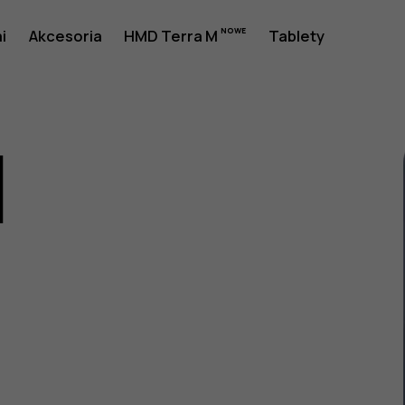
i
Akcesoria
HMD Terra M
Tablety
1
a