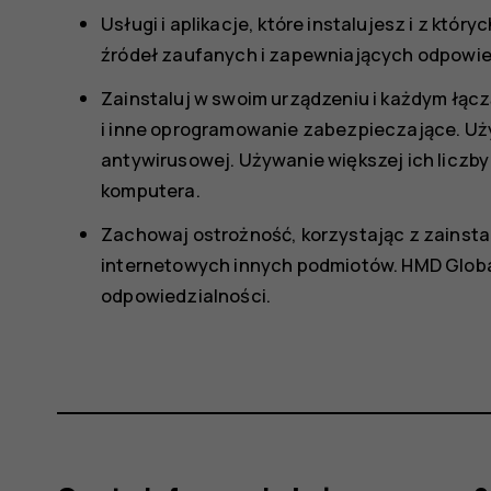
Usługi i aplikacje, które instalujesz i z któ
źródeł zaufanych i zapewniających odpowi
Zainstaluj w swoim urządzeniu i każdym łąc
i inne oprogramowanie zabezpieczające. Używ
antywirusowej. Używanie większej ich liczb
komputera.
Zachowaj ostrożność, korzystając z zainsta
internetowych innych podmiotów. HMD Global 
odpowiedzialności.