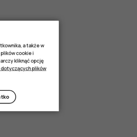
tkownika, a także w
plików cookie i
rczy kliknąć opcję
 dotyczących plików
stko