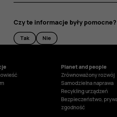
Czy te informacje były pomocne?
Tak
Nie
cje
Planet and people
powieść
Zrównoważony rozwój
om
Samodzielna naprawa
Recykling urządzeń
Bezpieczeństwo, prywa
zgodność