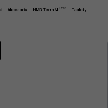
i
Akcesoria
HMD Terra M
Tablety
1
a