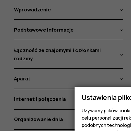
Wprowadzenie
Podstawowe informacje
Łączność ze znajomymi i członkami
rodziny
Aparat
Ustawienia plik
Internet i połączenia
Używamy plików cookie
celu personalizacji re
Organizowanie dnia
podobnych technologi