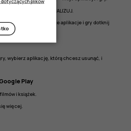
 dotyczących plików
ualizacja, i wybierz
AKTUALIZUJ
.
dnocześnie. W sekcji
Moje aplikacje i gry
dotknij
stko
gry
, wybierz aplikację, którą chcesz usunąć, i
 Google Play
ilmów i książek.
się więcej.