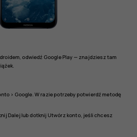
ndroidem, odwiedź Google Play — znajdziesz tam
iążek.
onto
>
Google
. W razie potrzeby potwierdź metodę
knij
Dalej
lub dotknij
Utwórz konto
, jeśli chcesz