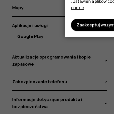
„Ustawienia plików coo
Mapy
cookie
.
Zaakceptuj wszys
Aplikacje i usługi
Google Play
Aktualizacje oprogramowania i kopie
zapasowe
Zabezpieczanie telefonu
Informacje dotyczące produktu i
bezpieczeństwa