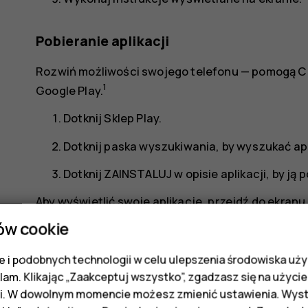
Pobieranie aplikacji
Rozwiń możliwości swojego telefonu — pomogą Ci 
1
Google Play.
Dotknij
Sklep Play
.
Dotknij paska wyszukiwania, by wyszukać apl
Dotknij
ZAINSTALUJ
w opisie aplikacji, by ją 
Aby wyświetlić swoje aplikacje, przejdź do ekran
ów cookie
Aktualizowanie aplikacji
 i podobnych technologii w celu ulepszenia środowiska uży
Aktualizuj swoje aplikacje ze
Sklepu Play
, by zaws
klam. Klikając „Zaakceptuj wszystko”, zgadzasz się na użycie 
poprawek.
i. W dowolnym momencie możesz zmienić ustawienia. Wysta
Aby wyświetlić dostępne aktualizacje, dotkni