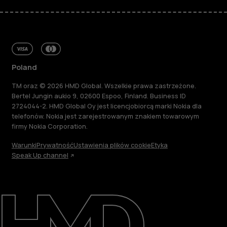
Poland
TM oraz © 2026 HMD Global. Wszelkie prawa zastrzeżone.
Bertel Jungin aukio 9, 02600 Espoo, Finland. Business ID
2724044-2. HMD Global Oy jest licencjobiorcą marki Nokia dla
telefonów. Nokia jest zarejestrowanym znakiem towarowym
firmy Nokia Corporation.
Warunki
Prywatność
Ustawienia plików cookie
Etyka
Speak Up channel
Informacje
Naprawa i recykling
Zrównoważony rozwój
Wsparcie