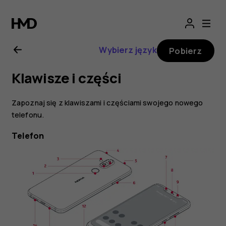
Nokia
8.1
Wybierz język
Pobierz
—
Klawisze i części
instrukcja
Zapoznaj się z klawiszami i częściami swojego nowego
obsługi
telefonu.
Telefon