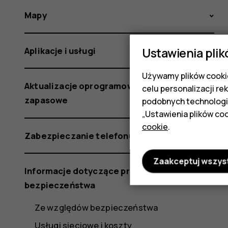
Mapy
Ustawienia plik
Aplikacje i usługi
Używamy plików cookie
Aktualizacje oprogramowania i kopie
celu personalizacji re
zapasowe
podobnych technologi
„Ustawienia plików coo
cookie
.
Zabezpieczanie telefonu
Zaakceptuj wszys
Informacje dotyczące produktu i
bezpieczeństwa
Ze względów bezpieczeństwa
Usługi sieciowe i koszty