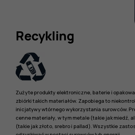
Recykling
Zużyte produkty elektroniczne, baterie i opako
zbiórki takich materiałów. Zapobiega to niekont
inicjatywy wtórnego wykorzystania surowców. Pro
cenne materiały, w tym metale (takie jak miedź, 
(takie jak złoto, srebro i pallad). Wszystkie za
odzyskiwać w postaci surowców lub energii.