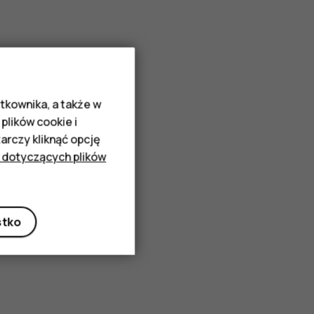
tkownika, a także w
plików cookie i
rczy kliknąć opcję
 dotyczących plików
stko