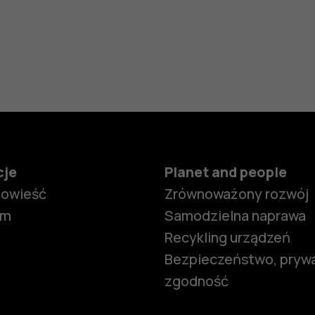
cje
Planet and people
powieść
Zrównoważony rozwój
om
Samodzielna naprawa
Recykling urządzeń
Bezpieczeństwo, prywa
zgodność
Smartfony