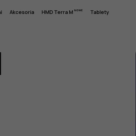
i
Akcesoria
HMD Terra M
Tablety
1
a