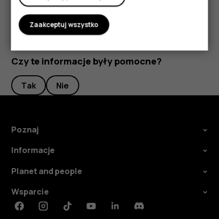
Zaakceptuj wszystko
Czy te informacje były pomocne?
Tak
Nie
Poznaj
Informacje
Planet and people
Wsparcie
Facebook
Instagram
Tiktok
Youtube
Linkedin
Discord