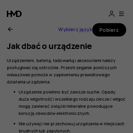
Nokia
8.1
Wybierz język
Pobierz
—
Jak dbać o urządzenie
instrukcja
Urządzeniem, baterią, ładowarką i akcesoriami należy
obsługi
posługiwać się ostrożnie. Przestrzeganie poniższych
wskazówek pomoże w zapewnieniu prawidłowego
działania urządzenia.
Urządzenie powinno być zawsze suche. Opady,
duża wilgotność i wszelkiego rodzaju ciecze i wilgoć
mogą zawierać związki mineralne powodujące
korozję obwodów elektronicznych.
Nie używaj i nie przechowuj urządzenia w miejscach
brudnych lub zapylonych.