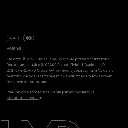
Poland
TM oraz © 2026 HMD Global. Wszelkie prawa zastrzeżone.
Bertel Jungin aukio 9, 02600 Espoo, Finland. Business ID
2724044-2. HMD Global Oy jest licencjobiorcą marki Nokia dla
telefonów. Nokia jest zarejestrowanym znakiem towarowym
firmy Nokia Corporation.
Warunki
Prywatność
Ustawienia plików cookie
Etyka
Speak Up channel
Informacje
Naprawa i recykling