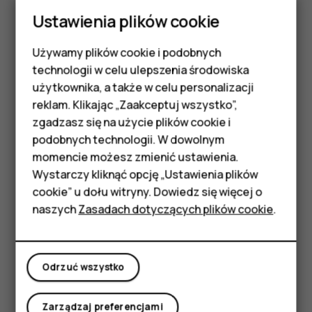
tylko miękkiej, czystej i suchej szmatki.
Ustawienia plików cookie
Nie maluj urządzenia. Farba może uniemożliwić
Używamy plików cookie i podobnych
prawidłowe działanie.
Smartfony
technologii w celu ulepszenia środowiska
Trzymaj urządzenie z dala od magnesów i innych
Telefony z funkcjami
użytkownika, a także w celu personalizacji
źródeł pola magnetycznego.
reklam. Klikając „Zaakceptuj wszystko”,
podstawowymi
Aby zabezpieczyć ważne dane, przechowuj je w co
zgadzasz się na użycie plików cookie i
najmniej dwóch osobnych miejscach, takich jak
podobnych technologii. W dowolnym
Akcesoria
urządzenie, karta pamięci lub komputer, albo je
momencie możesz zmienić ustawienia.
zapisuj.
HMD Terra M
Wystarczy kliknąć opcję „Ustawienia plików
cookie” u dołu witryny. Dowiedz się więcej o
W wyniku dłuższego działania urządzenie może się
Tablety
naszych
Zasadach dotyczących plików cookie
.
nagrzewać. W większości sytuacji jest to normalny objaw.
Aby uniknąć przegrzania, urządzenie może
automatycznie zwolnić, zamknąć aplikacje, zatrzymać
Moje konto
ładowanie, a nawet wyłączyć się. Jeśli urządzenie nie
Odrzuć wszystko
działa prawidłowo, oddaj je do naprawy w najbliższym
autoryzowanym serwisie.
Zarządzaj preferencjami