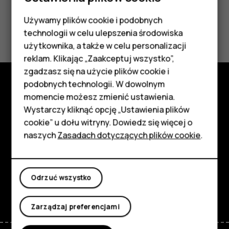
Używamy plików cookie i podobnych
Smartfony
Czy te informacje były pomocne?
technologii w celu ulepszenia środowiska
Telefony z funkcjami
użytkownika, a także w celu personalizacji
Tak
Nie
reklam. Klikając „Zaakceptuj wszystko”,
podstawowymi
zgadzasz się na użycie plików cookie i
podobnych technologii. W dowolnym
Akcesoria
momencie możesz zmienić ustawienia.
Poznaj
HMD Terra M
Wystarczy kliknąć opcję „Ustawienia plików
Informacje
cookie” u dołu witryny. Dowiedz się więcej o
Tablety
naszych
Zasadach dotyczących plików cookie
.
Planet and people
Moje konto
Wsparcie
Odrzuć wszystko
Facebook
Instagram
Tiktok
Youtube
Linkedin
Discord
Zarządzaj preferencjami