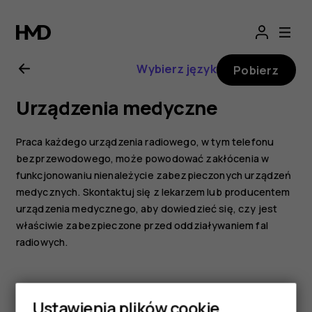
Nokia
8.1
Wybierz język
Pobierz
—
Urządzenia medyczne
instrukcja
Praca każdego urządzenia radiowego, w tym telefonu
obsługi
bezprzewodowego, może powodować zakłócenia w
funkcjonowaniu nienależycie zabezpieczonych urządzeń
medycznych. Skontaktuj się z lekarzem lub producentem
urządzenia medycznego, aby dowiedzieć się, czy jest
właściwie zabezpieczone przed oddziaływaniem fal
radiowych.
Ustawienia plików cookie