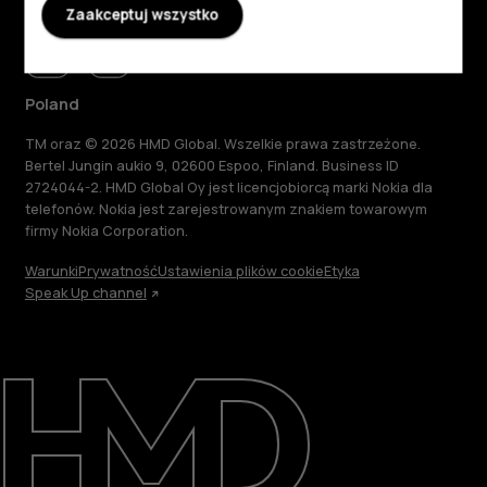
Zaakceptuj wszystko
Poland
TM oraz © 2026 HMD Global. Wszelkie prawa zastrzeżone.
Bertel Jungin aukio 9, 02600 Espoo, Finland. Business ID
2724044-2. HMD Global Oy jest licencjobiorcą marki Nokia dla
telefonów. Nokia jest zarejestrowanym znakiem towarowym
firmy Nokia Corporation.
Warunki
Prywatność
Ustawienia plików cookie
Etyka
Speak Up channel
Informacje
Naprawa i recykling
Zrównoważony rozwój
Wsparcie
Poland