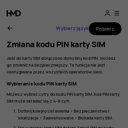
Nokia
8.1
Wybierz język
Pobierz
—
Zmiana kodu PIN karty SIM
instrukcja
Jeśli do karty SIM dołączono domyślny kod PIN, możesz
obsługi
go zmienić na bezpieczniejszy. Ta funkcja nie jest
obsługiwana przez wszystkich operatorów sieci.
Wybieranie kodu PIN karty SIM
Możesz wybrać cyfry do kodu PIN karty SIM. Kod PIN karty
SIM może składać się z 4–8 cyfr.
Dotknij kolejno
Ustawienia
>
Bezpieczeństwo i
lokalizacja
>
Zaawansowane
>
Blokada karty SIM
.
Dla wybranej karty SIM dotknij
Zmień PIN do karty