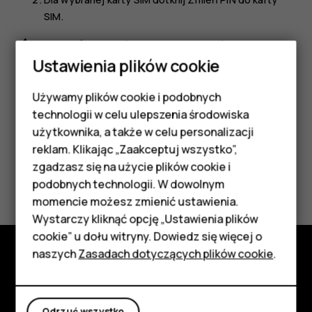
SIM
.
Wskazówka:
Jeśli nie chcesz chronić swojej karty
SIM kodem PIN, przełącz opcję
Zablokuj kartę SIM
Ustawienia plików cookie
na wartość
Wył.
.
Używamy plików cookie i podobnych
Smartfony
technologii w celu ulepszenia środowiska
Telefony z funkcjami
użytkownika, a także w celu personalizacji
reklam. Klikając „Zaakceptuj wszystko”,
podstawowymi
zgadzasz się na użycie plików cookie i
Czy te informacje były pomocne?
podobnych technologii. W dowolnym
Akcesoria
momencie możesz zmienić ustawienia.
Tak
Nie
HMD Terra M
Wystarczy kliknąć opcję „Ustawienia plików
cookie” u dołu witryny. Dowiedz się więcej o
Tablety
naszych
Zasadach dotyczących plików cookie
.
Poznaj
Moje konto
Informacje
Odrzuć wszystko