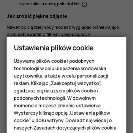
zwierzaka, a następnie dotknij
.
panorama_fish_eye
Jak zrobić piękne zdjęcie
Nawet po ciężkiej nocy możesz wyglądać olśniewająco.
Zrób sobie selfie z filtrem upiększającym.
Dotknij
Aparat
>
.
Ustawienia plików cookie
Dotknij
>
Upiększanie wł.
i przeciągnij suwak do
Używamy plików cookie i podobnych
odpowiedniego miejsca.
Smartfony
technologii w celu ulepszenia środowiska
Dotknij
.
panorama_fish_eye
Telefony z funkcjami
użytkownika, a także w celu personalizacji
reklam. Klikając „Zaakceptuj wszystko”,
podstawowymi
zgadzasz się na użycie plików cookie i
podobnych technologii. W dowolnym
Akcesoria
momencie możesz zmienić ustawienia.
HMD Terra M
Wystarczy kliknąć opcję „Ustawienia plików
Czy te informacje były pomocne?
cookie” u dołu witryny. Dowiedz się więcej o
Tablety
naszych
Zasadach dotyczących plików cookie
.
Tak
Nie