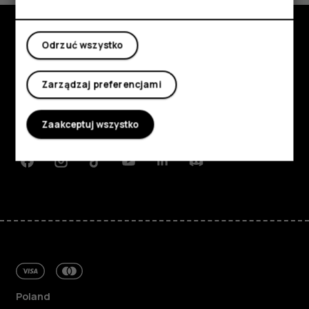
Moje konto
Odrzuć wszystko
Poznaj
Informacje
Zarządzaj preferencjami
Planet and people
Zaakceptuj wszystko
Wsparcie
Facebook
Instagram
Tiktok
Youtube
Linkedin
Discord
Poland