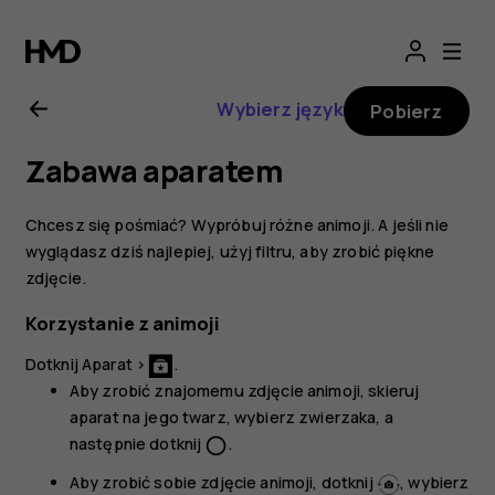
Nokia
8.1
Wybierz język
Pobierz
—
Zabawa aparatem
instrukcja
Chcesz się pośmiać? Wypróbuj różne animoji. A jeśli nie
obsługi
wyglądasz dziś najlepiej, użyj filtru, aby zrobić piękne
zdjęcie.
Korzystanie z animoji
Dotknij
Aparat
>
.
Aby zrobić znajomemu zdjęcie animoji, skieruj
aparat na jego twarz, wybierz zwierzaka, a
następnie dotknij
.
panorama_fish_eye
Aby zrobić sobie zdjęcie animoji, dotknij
, wybierz