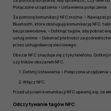
za pomocą dotykania. Aby sprawdzić, czy telefon 
Połączone urządzenia
>
Ustawienia połączenia
.
Za pomocą komunikacji NFC można: – Nawiązać po
Bluetooth, które obsługują komunikację NFC, taki
bezprzewodowe. – Dotknąć tagów, aby pobrać wię
usług online. – Dokonać płatności za pośrednictw
przez usługodawcę sieciowego.
Obszar NFC znajduje się z tyłu telefonu. Dotknij 
czytników obszarem NFC.
Dotknij
Ustawienia
>
Połączone urządzenia
Włącz
NFC
.
Przed użyciem komunikacji NFC upewnij się, że ek
Odczytywanie tagów NFC