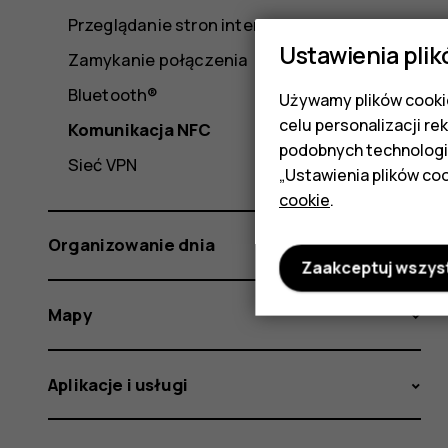
Przeglądanie stron internetowych
Ustawienia plik
Zamykanie połączenia
Bluetooth®
Używamy plików cookie
celu personalizacji re
Komunikacja NFC
podobnych technologi
Sieć VPN
„Ustawienia plików coo
cookie
.
Organizowanie dnia
Zaakceptuj wszys
Mapy
Aplikacje i usługi