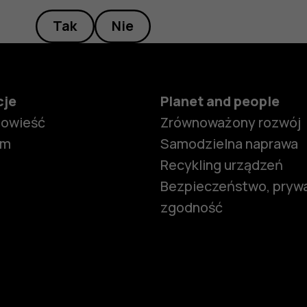
Tak
Nie
cje
Planet and people
powieść
Zrównoważony rozwój
om
Samodzielna naprawa
Recykling urządzeń
Bezpieczeństwo, prywa
zgodność
Smartfony
Telefony z 