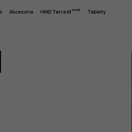
i
Akcesoria
HMD Terra M
Tablety
1
a