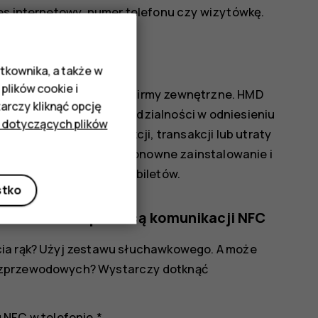
res internetowy, numer telefonu czy wizytówkę.
ormacje.
efonu.
tkownika, a także w
plików cookie i
tów są dostarczane przez firmy zewnętrzne. HMD
rczy kliknąć opcję
ie ponosi żadnej odpowiedzialności w odniesieniu
 dotyczących plików
 zakresie wsparcia, funkcji, transakcji lub utraty
ia konieczne może być ponowne zainstalowanie i
i do obsługi płatności i biletów.
stko
Bluetooth za pomocą komunikacji NFC
cia rąk? Użyj zestawu słuchawkowego. A może
bezprzewodowych? Wystarczy dotknąć
NFC w telefonie.*