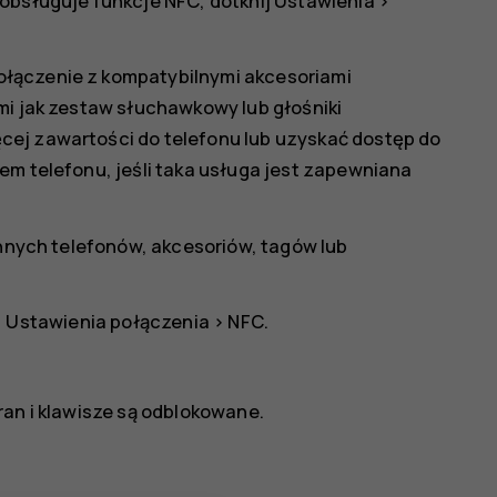
obsługuje funkcje NFC, dotknij
Ustawienia
>
łączenie z kompatybilnymi akcesoriami
mi jak zestaw słuchawkowy lub głośniki
cej zawartości do telefonu lub uzyskać dostęp do
em telefonu, jeśli taka usługa jest zapewniana
innych telefonów, akcesoriów, tagów lub
>
Ustawienia połączenia
>
NFC
.
ran i klawisze są odblokowane.