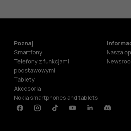
Poznaj
Informa
Smartfony
Nasza o
Telefony z funkcjami
Newsro
podstawowymi
Tablety
Akcesoria
Nokia smartphones and tablets
Facebook
Instagram
Tiktok
Youtube
Linkedin
Discord