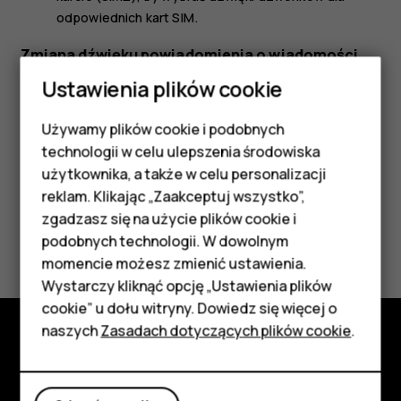
odpowiednich kart SIM.
Zmiana dźwięku powiadomienia o wiadomości
Ustawienia plików cookie
Dotknij
Ustawienia
>
Dźwięk
>
Domyślny dźwięk
powiadomienia
.
Używamy plików cookie i podobnych
Smartfony
technologii w celu ulepszenia środowiska
Telefony z funkcjami
użytkownika, a także w celu personalizacji
reklam. Klikając „Zaakceptuj wszystko”,
podstawowymi
zgadzasz się na użycie plików cookie i
Czy te informacje były pomocne?
podobnych technologii. W dowolnym
Akcesoria
momencie możesz zmienić ustawienia.
Tak
Nie
HMD Terra M
Wystarczy kliknąć opcję „Ustawienia plików
cookie” u dołu witryny. Dowiedz się więcej o
Tablety
naszych
Zasadach dotyczących plików cookie
.
Poznaj
Moje konto
Informacje