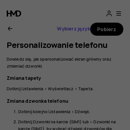
Nokia
8.1
Wybierz język
Pobierz
—
Personalizowanie telefonu
instrukcja
Dowiedz się, jak spersonalizować ekran główny oraz
obsługi
zmieniać dzwonki.
Zmiana tapety
Dotknij
Ustawienia
>
Wyświetlacz
>
Tapeta
.
Zmiana dzwonka telefonu
Dotknij kolejno
Ustawienia
>
Dźwięk
.
Dotknij
Dzwonki na karcie (SIM1)
lub >
Dzwonki na
karcie (SIM2)
, by wybrać dźwięki dzwonków dla