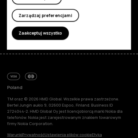
Planet and people
Zarządzaj preferencjami
Wsparcie
Facebook
Instagram
Tiktok
Youtube
Linkedin
Discord
Zaakceptuj wszystko
Poland
TM oraz © 2026 HMD Global. Wszelkie prawa zastrzeżone.
Bertel Jungin aukio 9, 02600 Espoo, Finland. Business ID
2724044-2. HMD Global Oy jest licencjobiorcą marki Nokia dla
telefonów. Nokia jest zarejestrowanym znakiem towarowym
firmy Nokia Corporation.
Warunki
Prywatność
Ustawienia plików cookie
Etyka