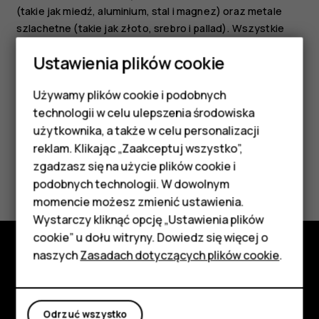
(takie jak miedź, aluminium, stal i magnez) oraz metale
szlachetne (takie jak złoto, srebro i pallad). Wszystkie
zastosowane w urządzeniu materiały można odzyskiwać
Ustawienia plików cookie
w postaci surowców lub energii.
Używamy plików cookie i podobnych
Smartfony
technologii w celu ulepszenia środowiska
Telefony z funkcjami
użytkownika, a także w celu personalizacji
reklam. Klikając „Zaakceptuj wszystko”,
podstawowymi
zgadzasz się na użycie plików cookie i
Czy te informacje były pomocne?
podobnych technologii. W dowolnym
Akcesoria
momencie możesz zmienić ustawienia.
Tak
Nie
HMD Terra M
Wystarczy kliknąć opcję „Ustawienia plików
cookie” u dołu witryny. Dowiedz się więcej o
Tablety
naszych
Zasadach dotyczących plików cookie
.
Poznaj
Moje konto
Informacje
Odrzuć wszystko