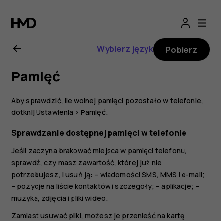
Nokia
8.1
Wybierz język
Pobierz
—
Pamięć
instrukcja
Aby sprawdzić, ile wolnej pamięci pozostało w telefonie,
obsługi
dotknij
Ustawienia
>
Pamięć
.
Sprawdzanie dostępnej pamięci w telefonie
Jeśli zaczyna brakować miejsca w pamięci telefonu,
sprawdź, czy masz zawartość, której już nie
potrzebujesz, i usuń ją: – wiadomości SMS, MMS i e-mail;
– pozycje na liście kontaktów i szczegóły; – aplikacje; –
muzyka, zdjęcia i pliki wideo.
Zamiast usuwać pliki, możesz je przenieść na kartę