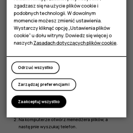
podstawowymi
zgadzasz się na użycie plików cookie i
Wyłączoną aplikację można z powrotem dodać do listy
podobnych technologii. W dowolnym
Akcesoria
aplikacji.
momencie możesz zmienić ustawienia.
Dotknij
Ustawienia
>
Aplikacje i powiadomienia
.
HMD Terra M
Wystarczy kliknąć opcję „Ustawienia plików
cookie” u dołu witryny. Dowiedz się więcej o
Dotknij nazwy aplikacji.
Tablety
naszych
Zasadach dotyczących plików cookie
.
Dotknij
WŁĄCZ
.
Moje konto
Kopiowanie zawartości między telefonem a
komputerem
Odrzuć wszystko
Między telefonem a komputerem można kopiować
zdjęcia, filmy i inną utworzoną przez Ciebie zawartość,
Zarządzaj preferencjami
którą następnie można pokazywać lub przechowywać.
Zaakceptuj wszystko
Podłącz telefon do kompatybilnego komputera za
pomocą kompatybilnego kabla USB.
Na komputerze otwórz menedżera plików, a
następnie wyszukaj telefon.