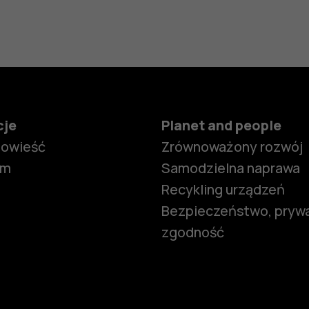
cje
Planet and people
powieść
Zrównoważony rozwój
om
Samodzielna naprawa
Recykling urządzeń
Bezpieczeństwo, prywa
zgodność
Smartfony