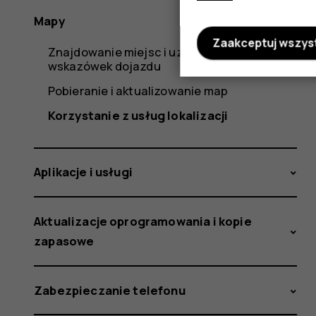
Mapy
Zaakceptuj wszys
Znajdowanie miejsc i uzyskiwanie
wskazówek dojazdu
Pobieranie i aktualizowanie map
Korzystanie z usług lokalizacji
Aplikacje i usługi
Aktualizacje oprogramowania i kopie
zapasowe
Zabezpieczanie telefonu