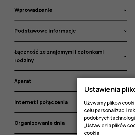
Wprowadzenie
Podstawowe informacje
Łączność ze znajomymi i członkami
rodziny
Aparat
Ustawienia plik
Internet i połączenia
Używamy plików cookie
celu personalizacji re
podobnych technologi
Organizowanie dnia
„Ustawienia plików coo
cookie
.