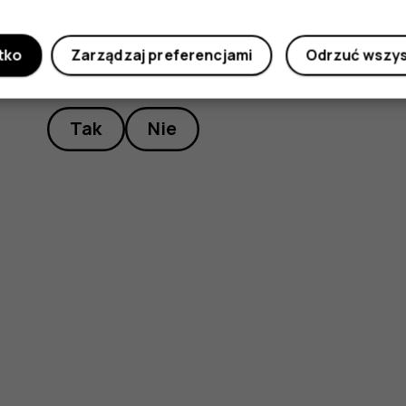
tko
Zarządzaj preferencjami
Odrzuć wszy
Czy te informacje były pomocne?
Tak
Nie