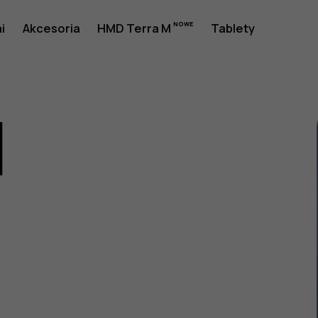
i
Akcesoria
HMD Terra M
Tablety
1
a