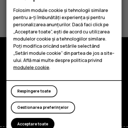
Folosim module cookie și tehnologii similare
Considerați utile aceste informații?
pentru a-ți îmbunătăți experiența și pentru
personalizarea anunțurilor. Dacă faci click pe
Da
Nu
„Acceptare toate”, ești de acord cu utilizarea
Smartphone-uri
modulelor cookie și a tehnologiilor similare.
Telefoane clasice
Poți modifica oricând setările selectând
„Setări module cookie” din partea de jos a site-
Accesorii
Explorează
ului. Află mai multe despre politica privind
modulele cookie
.
Tablete
Despre
Planet and people
Respingere toate
Asistență
Facebook
Instagram
Tiktok
Youtube
Linkedin
Discord
Gestionarea preferințelor
Acceptare toate