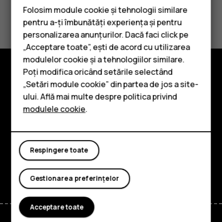
Folosim module cookie și tehnologii similare
Considerați utile aceste informații?
pentru a-ți îmbunătăți experiența și pentru
personalizarea anunțurilor. Dacă faci click pe
Da
Nu
„Acceptare toate”, ești de acord cu utilizarea
Smartphone-uri
modulelor cookie și a tehnologiilor similare.
Telefoane clasice
Poți modifica oricând setările selectând
Explorează
„Setări module cookie” din partea de jos a site-
Accesorii
ului. Află mai multe despre politica privind
Despre
modulele cookie
.
Tablete
Planet and people
Asistență
Respingere toate
Facebook
Instagram
Tiktok
Youtube
Linkedin
Discord
Gestionarea preferințelor
Acceptare toate