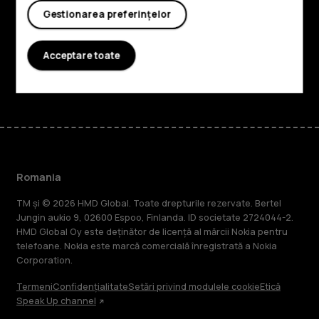
Planet and people
Gestionarea preferințelor
Asistență
Acceptare toate
Facebook
Instagram
Tiktok
Youtube
Linkedin
Discord
Romania
TM și © 2026 HMD Global. Toate drepturile rezervate. Bertel
Jungin aukio 9, 02600 Espoo, Finlanda. ID societate 2724044-2.
HMD Global Oy este deținător de licență al mărcii Nokia pentru
telefoane. Nokia este marcă comercială înregistrată a Nokia
Corporation.
Termeni
Confidențialitate
Setări privind modulele cookie
Etică
Speak Up channel