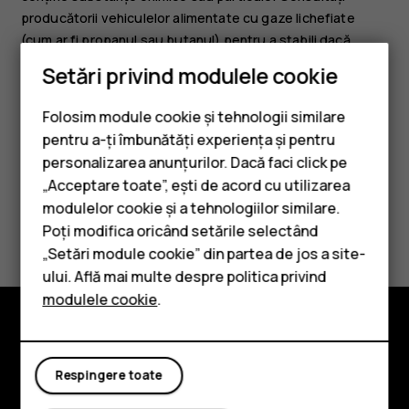
producătorii vehiculelor alimentate cu gaze lichefiate
(cum ar fi propanul sau butanul) pentru a stabili dacă
acest aparat poate fi utilizat în siguranță în apropierea
Setări privind modulele cookie
acestora.
Folosim module cookie și tehnologii similare
pentru a-ți îmbunătăți experiența și pentru
personalizarea anunțurilor. Dacă faci click pe
„Acceptare toate”, ești de acord cu utilizarea
Smartphone-uri
modulelor cookie și a tehnologiilor similare.
Considerați utile aceste informații?
Telefoane clasice
Poți modifica oricând setările selectând
„Setări module cookie” din partea de jos a site-
Accesorii
Da
Nu
ului. Află mai multe despre politica privind
modulele cookie
.
Tablete
Explorează
Respingere toate
Despre