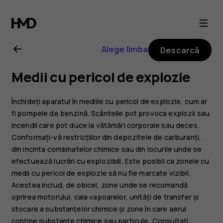
Ghid
de
Alege limba
Descarcă
utilizare
Medii cu pericol de explozie
Nokia
Închideți aparatul în mediile cu pericol de explozie, cum ar
8.1
fi pompele de benzină. Scânteile pot provoca explozii sau
incendii care pot duce la vătămări corporale sau deces.
Conformați-vă restricțiilor din depozitele de carburanți,
din incinta combinatelor chimice sau din locurile unde se
efectuează lucrări cu explozibili. Este posibil ca zonele cu
medii cu pericol de explozie să nu fie marcate vizibil.
Acestea includ, de obicei, zone unde se recomandă
oprirea motorului, cala vapoarelor, unități de transfer și
stocare a substanțelor chimice și zone în care aerul
conține substanțe chimice sau particule. Consultați