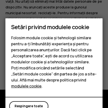
viață. Nu uitați să eliminați mai întâi datele personale de pe
dispozitiv. Nu aruncați aceste produse la gunoiul
municipal nesortat: reciclați-le. Pentru informații despre
cel mai apropiat punct de reciclare, consultați autoritatea
locală de deșeuri sau citiți despre programul de preluare
Setări privind modulele cookie
al HMD și disponibilitatea acestuia în țara dvs. la
www.hmd.com/phones/support/topics/recycle
.
Folosim module cookie și tehnologii similare
pentru a-ți îmbunătăți experiența și pentru
personalizarea anunțurilor. Dacă faci click pe
„Acceptare toate”, ești de acord cu utilizarea
Smartphone-uri
modulelor cookie și a tehnologiilor similare.
Telefoane clasice
Poți modifica oricând setările selectând
Considerați utile aceste informații?
„Setări module cookie” din partea de jos a site-
Accesorii
ului. Află mai multe despre politica privind
Da
Nu
modulele cookie
.
Tablete
Respingere toate
Explorează