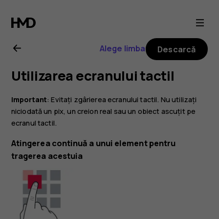
Ghid
de
Alege limba
Descarcă
utilizare
Utilizarea ecranului tactil
Nokia
Important
: Evitați zgârierea ecranului tactil. Nu utilizați
8.1
niciodată un pix, un creion real sau un obiect ascuțit pe
ecranul tactil.
Atingerea continuă a unui element pentru
tragerea acestuia