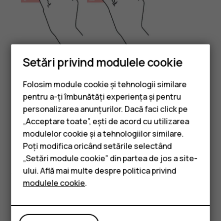
Setări privind modulele cookie
Așezați 2 degete pe un element, cum ar fi o hartă, o
Folosim module cookie și tehnologii similare
fotografie sau o pagină web, apoi îndepărtați sau
pentru a-ți îmbunătăți experiența și pentru
apropiați degetele.
personalizarea anunțurilor. Dacă faci click pe
Blocarea orientării ecranului
„Acceptare toate”, ești de acord cu utilizarea
Smartphone-uri
modulelor cookie și a tehnologiilor similare.
Ecranul se rotește automat când rotiți telefonul la 90 de
Telefoane clasice
Poți modifica oricând setările selectând
grade.
„Setări module cookie” din partea de jos a site-
Accesorii
Pentru a bloca ecranul în modul portret, trageți cu degetul
ului. Află mai multe despre politica privind
în jos din partea de sus a ecranului și atingeți
Rotire
modulele cookie
.
Tablete
automată
pentru a comuta la
Portret
.
Utilizarea tastelor de navigare