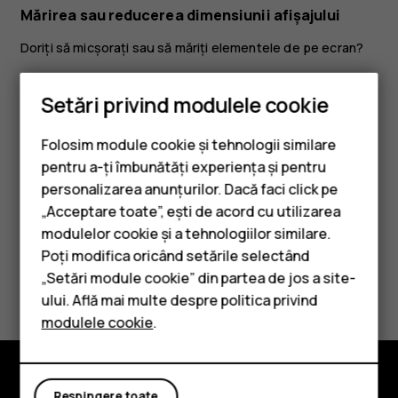
Mărirea sau reducerea dimensiunii afișajului
Doriți să micșorați sau să măriți elementele de pe ecran?
Atingeți
Setări
>
Accesibilitate
.
Setări privind modulele cookie
Atingeți
Dimensiunea afișării
și, pentru a ajusta
dimensiunea afișajului, trageți glisorul Nivel
Folosim module cookie și tehnologii similare
dimensiune afișaj.
pentru a-ți îmbunătăți experiența și pentru
personalizarea anunțurilor. Dacă faci click pe
„Acceptare toate”, ești de acord cu utilizarea
Smartphone-uri
modulelor cookie și a tehnologiilor similare.
Telefoane clasice
Poți modifica oricând setările selectând
Considerați utile aceste informații?
„Setări module cookie” din partea de jos a site-
Accesorii
ului. Află mai multe despre politica privind
modulele cookie
.
Da
Nu
Tablete
Respingere toate