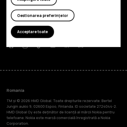
Explorează
Despre
Gestionarea preferințelor
Planet and people
Acceptare toate
Asistență
Facebook
Instagram
Tiktok
Youtube
Linkedin
Discord
Romania
TM și © 2026 HMD Global. Toate drepturile rezervate. Bertel
Jungin aukio 9, 02600 Espoo, Finlanda. ID societate 2724044-2.
HMD Global Oy este deținător de licență al mărcii Nokia pentru
telefoane. Nokia este marcă comercială înregistrată a Nokia
Corporation.