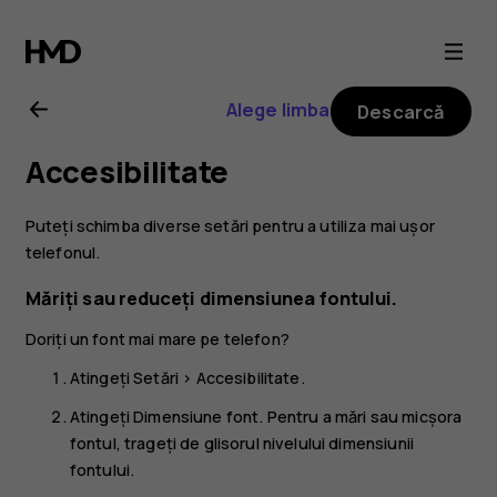
Ghid
de
Alege limba
Descarcă
utilizare
Accesibilitate
Nokia
Puteți schimba diverse setări pentru a utiliza mai ușor
8.1
telefonul.
Măriți sau reduceți dimensiunea fontului.
Doriți un font mai mare pe telefon?
Atingeți
Setări
>
Accesibilitate
.
Atingeți
Dimensiune font
. Pentru a mări sau micșora
fontul, trageți de glisorul nivelului dimensiunii
fontului.