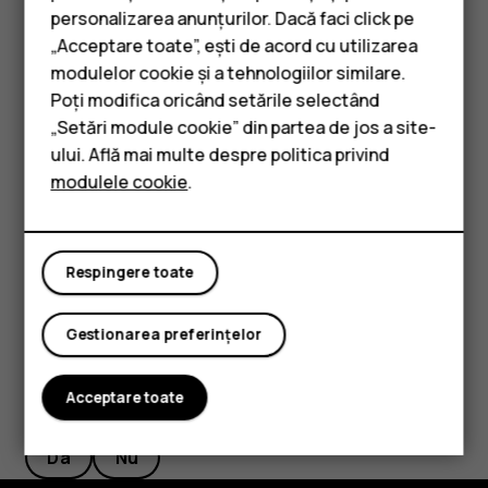
mobilă din setările telefonului.
personalizarea anunțurilor. Dacă faci click pe
„Acceptare toate”, ești de acord cu utilizarea
Smartphone-uri
Metoda de poziționare prin Wi-Fi îmbunătățește precizia
modulelor cookie și a tehnologiilor similare.
poziționării atunci când semnalele satelit nu sunt
Telefoane clasice
Poți modifica oricând setările selectând
disponibile, în special în interior sau între clădiri înalte. Dacă
„Setări module cookie” din partea de jos a site-
vă aflați într-un loc în care utilizarea conexiunii Wi-Fi este
Accesorii
ului. Află mai multe despre politica privind
restricționată, puteți dezactiva funcția Wi-Fi din setările
modulele cookie
.
Tablete
telefonului.
Atingeți
Setări
>
Securitate și locație
și comutați
Locație
la
Activat.
Respingere toate
Gestionarea preferințelor
Acceptare toate
Considerați utile aceste informații?
Da
Nu