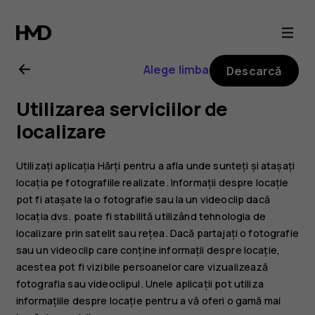
Ghid
de
Alege limba
Descarcă
utilizare
Utilizarea serviciilor de
Nokia
localizare
8.1
Utilizați aplicația Hărți pentru a afla unde sunteți și atașați
locația pe fotografiile realizate. Informații despre locație
pot fi atașate la o fotografie sau la un videoclip dacă
locația dvs. poate fi stabilită utilizând tehnologia de
localizare prin satelit sau rețea. Dacă partajați o fotografie
sau un videoclip care conține informații despre locație,
acestea pot fi vizibile persoanelor care vizualizează
fotografia sau videoclipul. Unele aplicații pot utiliza
informațiile despre locație pentru a vă oferi o gamă mai