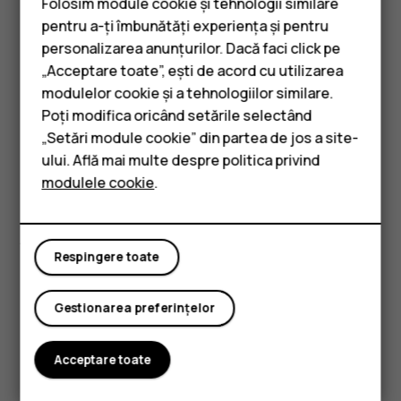
Folosim module cookie și tehnologii similare
intra în cadru? Testați temporizatorul.
pentru a-ți îmbunătăți experiența și pentru
Atingeți
Cameră foto
.
personalizarea anunțurilor. Dacă faci click pe
„Acceptare toate”, ești de acord cu utilizarea
Smartphone-uri
Atingeți
. Butonul afișează setarea pentru
modulelor cookie și a tehnologiilor similare.
temporizator. Pentru a schimba această setare,
Telefoane clasice
Poți modifica oricând setările selectând
atingeți-l din nou.
„Setări module cookie” din partea de jos a site-
Accesorii
Selectați durata pentru temporizator.
ului. Află mai multe despre politica privind
Atingeți
Foto
.
panorama_fish_eye
modulele cookie
.
Tablete
Efectuarea de fotografii de înaltă calitate
În aplicația Cameră foto, atingeți
>
Rezoluție
și setați
menu
Respingere toate
rezoluția dorită.
Gestionarea preferințelor
Acceptare toate
Considerați utile aceste informații?