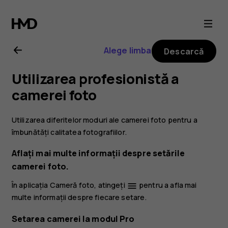
Ghid
de
Alege limba
Descarcă
utilizare
Utilizarea profesionistă a
Nokia
camerei foto
8.1
Utilizarea diferitelor moduri ale camerei foto pentru a
îmbunătăți calitatea fotografiilor.
Aflați mai multe informații despre setările
camerei foto.
În aplicația Cameră foto, atingeți
pentru a afla mai
menu
multe informații despre fiecare setare.
Setarea camerei la modul Pro