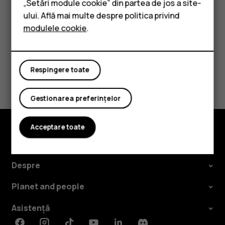
„Setări module cookie” din partea de jos a site-
doriți să o modificați și selectați SIM-ul.
Accesorii
ului. Află mai multe despre politica privind
modulele cookie
.
Tablete
Respingere toate
Considerați utile aceste informații?
Da
Nu
Gestionarea preferințelor
Acceptare toate
Explorează
Despre
Planet and people
Asistență