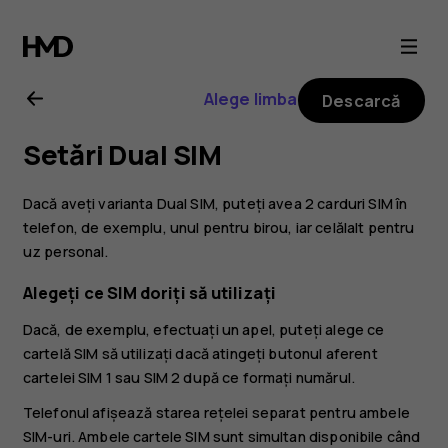
Ghid
de
Alege limba
Descarcă
utilizare
Setări Dual SIM
Nokia
Dacă aveți varianta Dual SIM, puteți avea 2 carduri SIM în
8.1
telefon, de exemplu, unul pentru birou, iar celălalt pentru
uz personal.
Alegeți ce SIM doriți să utilizați
Dacă, de exemplu, efectuați un apel, puteți alege ce
cartelă SIM să utilizați dacă atingeți butonul aferent
cartelei SIM 1 sau SIM 2 după ce formați numărul.
Telefonul afișează starea rețelei separat pentru ambele
SIM-uri. Ambele cartele SIM sunt simultan disponibile când