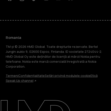
Facebook
Instagram
Tiktok
Youtube
Linkedin
Discord
Romania
TM și © 2026 HMD Global. Toate drepturile rezervate. Bertel
Jungin aukio 9, 02600 Espoo, Finlanda. ID societate 2724044-2.
HMD Global Oy este deținător de licență al mărcii Nokia pentru
telefoane. Nokia este marcă comercială înregistrată a Nokia
Corporation.
Termeni
Confidențialitate
Setări privind modulele cookie
Etică
Speak Up channel
Despre
Repară, reutilizează, reciclează