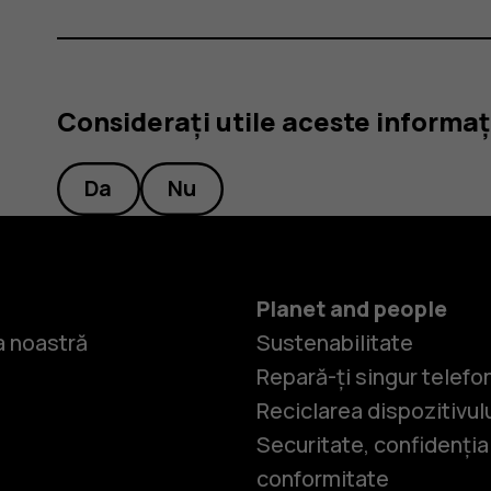
Considerați utile aceste informaț
Da
Nu
Planet and people
 noastră
Sustenabilitate
Repară-ți singur telefo
Reciclarea dispozitivul
Securitate, confidențial
conformitate