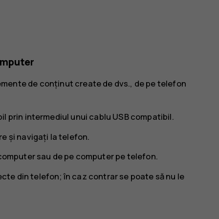
computer
 elemente de conținut create de dvs., de pe telefon
l prin intermediul unui cablu USB compatibil.
 și navigați la telefon.
 computer sau de pe computer pe telefon.
recte din telefon; în caz contrar se poate să nu le