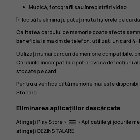
Muzică, fotografii sau înregistrări video
În loc să le eliminați, puteți muta fișierele pe car
Calitatea cardului de memorie poate afecta semni
beneficia la maxim de telefon, utilizați un card 4
Utilizați numai carduri de memorie compatibile, omo
Cardurile incompatibile pot provoca defecțiuni ale 
stocate pe card.
Pentru a verifica câtă memorie mai este disponibil
Stocare
.
Eliminarea aplicațiilor descărcate
menu
Atingeți
Play Store
>
>
Aplicațiile și jocurile me
atingeți
DEZINSTALARE
.