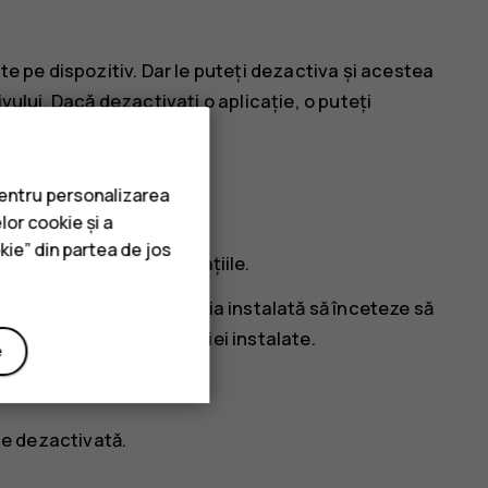
ate pe dispozitiv. Dar le puteți dezactiva și acestea
ivului. Dacă dezactivați o aplicație, o puteți
pentru personalizarea
lor cookie și a
kie” din partea de jos
eți dezactiva toate aplicațiile.
, este posibil ca aplicația instalată să înceteze să
a de utilizare a aplicației instalate.
e
ă
ție dezactivată.