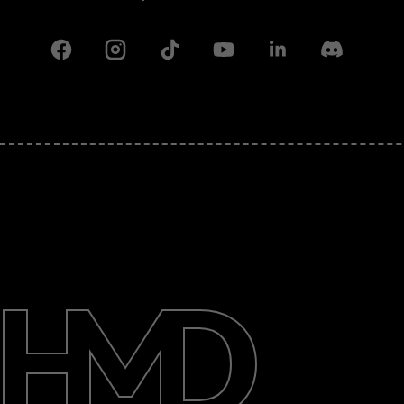
Facebook
Instagram
Tiktok
Youtube
Linkedin
Discord
Despre
Repară, reutilizează, reciclează
Asistență
Romania