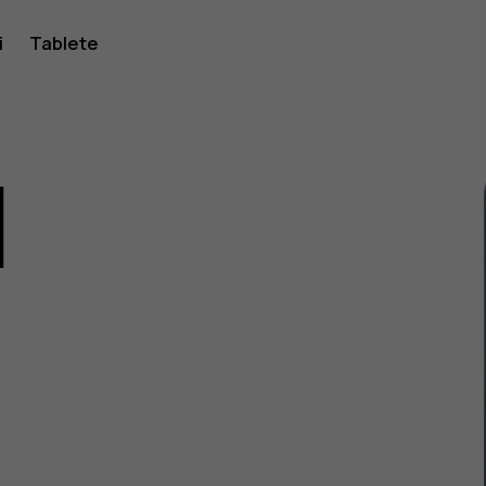
i
Tablete
1