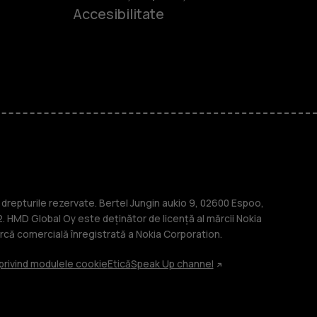
Accesibilitate
-uri
lasice
repturile rezervate. Bertel Jungin aukio 9, 02600 Espoo,
. HMD Global Oy este deținător de licență al mărcii Nokia
că comercială înregistrată a Nokia Corporation.
 privind modulele cookie
Etică
Speak Up channel