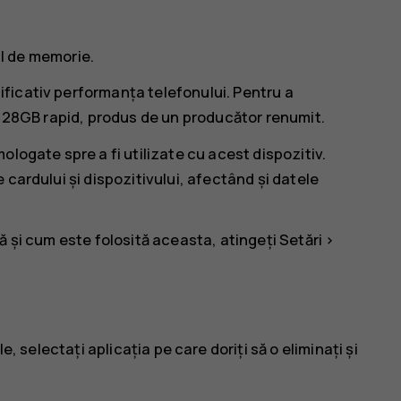
dul de memorie.
ficativ performanța telefonului. Pentru a
–128GB rapid, produs de un producător renumit.
logate spre a fi utilizate cu acest dispozitiv.
cardului și dispozitivului, afectând și datele
ă și cum este folosită aceasta, atingeți
Setări
>
le
, selectați aplicația pe care doriți să o eliminați și