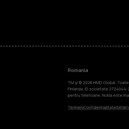
Smartphone
Telefoane c
Romania
Accesorii
TM și © 2026 HMD Global. Toate d
Finlanda. ID societate 2724044-2
pentru telefoane. Nokia este mar
Tablete
Termeni
Confidențialitate
Setări