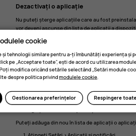
Dezactivați o aplicație
Nu puteți șterge aplicațiile care au fost preinstal
vor deveni ascunse din lista de aplicații a dispozit
adăuga din nou pe dispozitiv.
modulele cookie
Atingeți
Setări
>
Aplicații și notificări
.
și tehnologii similare pentru a-ți îmbunătăți experiența și 
Atingeți numele aplicației.
click pe „Acceptare toate”, ești de acord cu utilizarea module
. Poți modifica oricând setările selectând „Setări module coo
Atingeți
DEZACTIVAȚI
. Este posibil să nu put
ulte despre politica privind
modulele cookie
.
Dacă o aplicație instalată depinde de una eliminată
funcționeze. Pentru detalii, consultați documentați
Gestionarea preferințelor
Respingere toat
Adăugați din nou o aplicație dezactivat
Puteți adăuga din nou în lista de aplicații o aplica
Atingeți
Setări
>
Aplicații și notificări
.