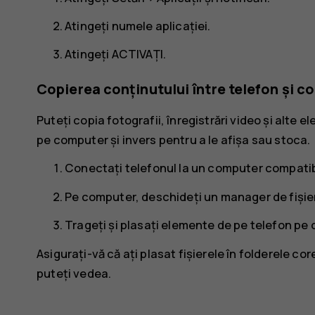
Atingeți numele aplicației.
Atingeți
ACTIVAȚI
.
Copierea conținutului între telefon și 
Puteți copia fotografii, înregistrări video și alte
pe computer și invers pentru a le afișa sau stoca.
Conectați telefonul la un computer compatibi
Pe computer, deschideți un manager de fișiere
Trageți și plasați elemente de pe telefon pe
Asigurați-vă că ați plasat fișierele în folderele co
puteți vedea.