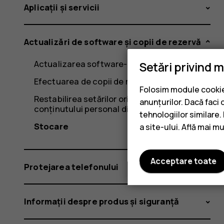
Aplicații și servicii
Actualizări de software și copii de rezervă
Actualizarea software-ului telefonului
Setări privind 
Efectuarea de copii de rezervă ale datelor
Folosim module cookie 
Restabilirea setărilor originale și eliminarea
anunțurilor. Dacă faci 
conținutului personal din telefon
tehnologiilor similare
Stocare
a site-ului. Află mai m
Acceptare toate
Protejarea telefonului
Informații despre produs și siguranță