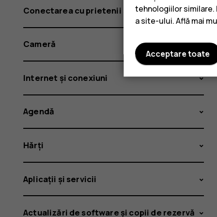
tehnologiilor similare
Conectarea cu prietenii și familia
a site-ului. Află mai m
Cameră
Acceptare toate
Internet și conexiuni
Agendă
Hărți
Aplicații și servicii
Actualizări de software și copii de rezervă