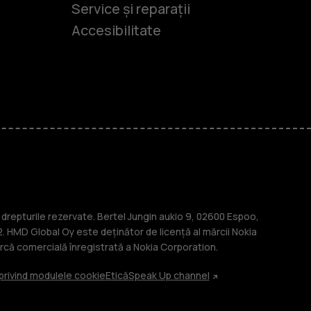
Service și reparații
Accesibilitate
-uri
lasice
repturile rezervate. Bertel Jungin aukio 9, 02600 Espoo,
. HMD Global Oy este deținător de licență al mărcii Nokia
că comercială înregistrată a Nokia Corporation.
 privind modulele cookie
Etică
Speak Up channel