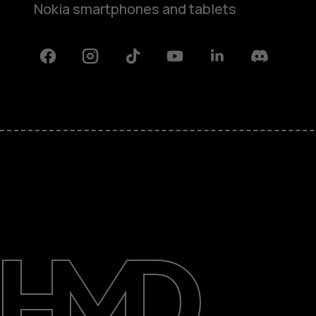
Nokia smartphones and tablets
Facebook
Instagram
Tiktok
Youtube
Linkedin
Discord
Despre
Repară, reutilizează, reciclează
Asistență
Romania