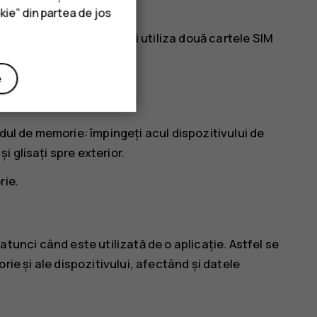
kie” din partea de jos
ingură tavă SIM, nu puteți utiliza două cartele SIM
e
 memorie
dul de memorie: împingeți acul dispozitivului de
și glisați spre exterior.
rie.
atunci când este utilizată de o aplicație. Astfel se
ie și ale dispozitivului, afectând și datele