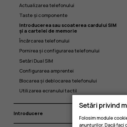
Actualizarea telefonului
Taste și componente
Introducerea sau scoaterea cardului SIM
și a cartelei de memorie
Încărcarea telefonului
Pornirea și configurarea telefonului
Setări Dual SIM
Configurarea amprentei
Blocarea și deblocarea telefonului
Utilizarea ecranului tactil
Setări privind 
Introducere
Folosim module cookie 
anunțurilor. Dacă faci 