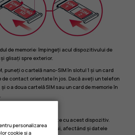
dul de memorie: împingeți acul dispozitivului de
și glisați spre exterior.
, puneți o cartelă nano-SIM în slotul 1 și un card
e de contact orientate în jos. Dacă aveți un telefon
1 și o a doua cartelă SIM sau un card de memorie în
.
logate spre a fi utilizate cu acest dispozitiv.
pentru personalizarea
cardului și dispozitivului, afectând și datele
lor cookie și a