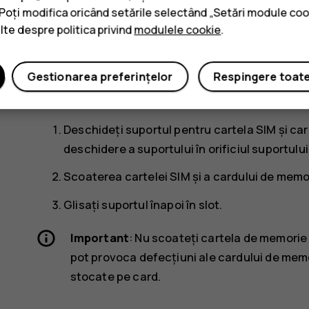
stocate pe card.
. Poți modifica oricând setările selectând „Setări module coo
ulte despre politica privind
modulele cookie
.
Notă
: Dacă aveți un telefon dual SIM cu o s
și o cartelă de memorie în același timp.
Gestionarea preferințelor
Respingere toat
Scoaterea cartelei SIM și a cardului de
Deschideți suportul pentru cartela SIM și car
deschidere a suportului în orificiul suportului 
Scoaterea cartelei SIM și a cardului de memo
Glisați suportul înapoi în slot.
Important
: Nu scoateți cartela de memorie 
pot provoca defecțiuni ale cardului de memor
stocate pe card.