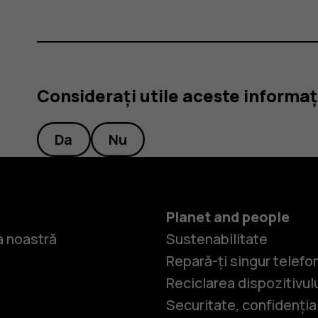
Considerați utile aceste informaț
Da
Nu
Planet and people
 noastră
Sustenabilitate
Repară-ți singur telefo
Reciclarea dispozitivul
Securitate, confidențial