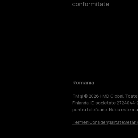
conformitate
Smartphone
Telefoane c
Romania
Accesorii
TM și © 2026 HMD Global. Toate d
Finlanda. ID societate 2724044-2
pentru telefoane. Nokia este mar
Tablete
Termeni
Confidențialitate
Setări