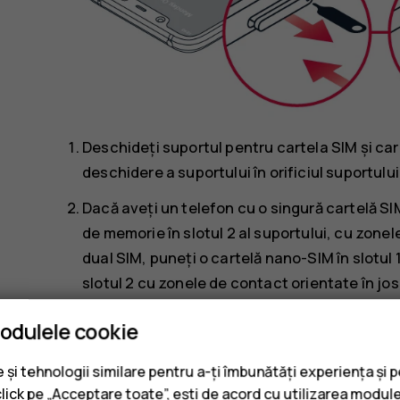
Deschideți suportul pentru cartela SIM și car
deschidere a suportului în orificiul suportului 
Dacă aveți un telefon cu o singură cartelă SIM
de memorie în slotul 2 al suportului, cu zonel
dual SIM, puneți o cartelă nano-SIM în slotul 
slotul 2 cu zonele de contact orientate în jos
1
Glisați suportul înapoi în slot.
modulele cookie
Utilizați numai carduri de memorie compatibile, omo
și tehnologii similare pentru a-ți îmbunătăți experiența și 
Cardurile incompatibile pot provoca defecțiuni ale 
click pe „Acceptare toate”, ești de acord cu utilizarea module