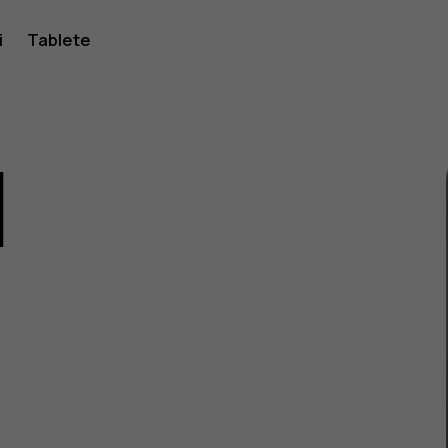
i
Tablete
1