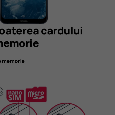
oaterea cardului
 memorie
de memorie