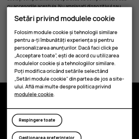
cu accesoriile acestuia. Nu amplasați dispozitivul sau
accesoriile acestuia în zona de declanșare a airbagului.
Setări privind modulele cookie
Folosim module cookie și tehnologii similare
pentru a-ți îmbunătăți experiența și pentru
personalizarea anunțurilor. Dacă faci click pe
„Acceptare toate”, ești de acord cu utilizarea
Smartphone-uri
Considerați utile aceste informații?
modulelor cookie și a tehnologiilor similare.
Telefoane clasice
Poți modifica oricând setările selectând
Da
Nu
„Setări module cookie” din partea de jos a site-
Accesorii
ului. Află mai multe despre politica privind
modulele cookie
.
Tablete
Explorează
Despre
Respingere toate
Planet and people
Gestionarea preferințelor