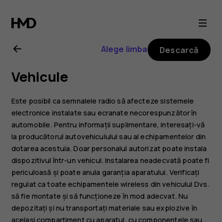
Ghid
de
Alege limba
Descarcă
utilizare
Vehicule
Nokia
Este posibil ca semnalele radio să afecteze sistemele
8.1
electronice instalate sau ecranate necorespunzător în
automobile. Pentru informații suplimentare, interesați-vă
la producătorul autovehiculului sau al echipamentelor din
dotarea acestuia. Doar personalul autorizat poate instala
dispozitivul într-un vehicul. Instalarea neadecvată poate fi
periculoasă și poate anula garanția aparatului. Verificați
regulat ca toate echipamentele wireless din vehiculul Dvs.
să fie montate și să funcționeze în mod adecvat. Nu
depozitați și nu transportați materiale sau explozive în
același compartiment cu aparatul, cu componentele sau