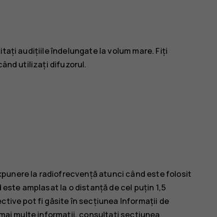
tați audițiile îndelungate la volum mare. Fiți
ând utilizați difuzorul.
punere la radiofrecvență atunci când este folosit
 este amplasat la o distanță de cel puțin 1,5
tive pot fi găsite în secțiunea Informații de
 mai multe informații, consultați secțiunea