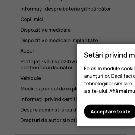
Informații despre baterie și încărcător
Copii mici
Dispozitive medicale
Dispozitive medicale implantate
Auzul
Setări privind 
Protejați-vă dispozitivul împotriva
conținutului dăunător
Folosim module cookie 
anunțurilor. Dacă faci 
Vehicule
tehnologiilor similare
Medii cu pericol de explozie
a site-ului. Află mai m
Informații privind certificarea (SAR)
Despre administrarea drepturilor digitale
Acceptare toate
Drepturi de autor și notificări