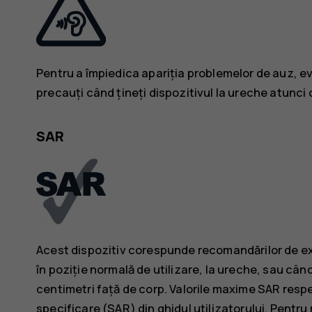
Pentru a împiedica apariția problemelor de auz, evi
precauți când țineți dispozitivul la ureche atunci c
SAR
Acest dispozitiv corespunde recomandărilor de ex
în poziție normală de utilizare, la ureche, sau când
centimetri față de corp. Valorile maxime SAR respec
specificare (SAR) din ghidul utilizatorului. Pentru