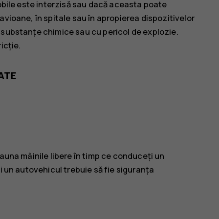
mobile este interzisă sau dacă aceasta poate
avioane, în spitale sau în apropierea dispozitivelor
 substanțe chimice sau cu pericol de explozie.
icție.
ATE
eauna mâinile libere în timp ce conduceți un
i un autovehicul trebuie să fie siguranța