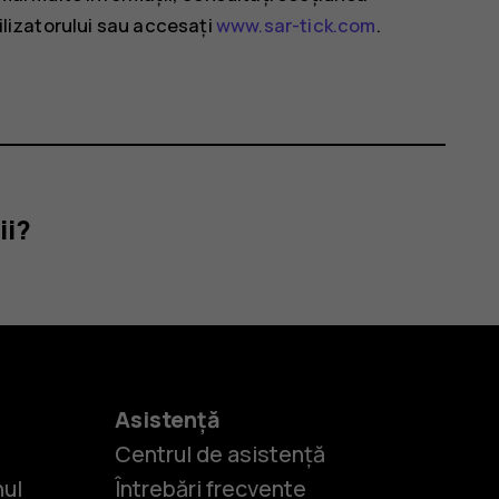
tilizatorului sau accesați
www.sar-tick.com
.
ii?
Asistență
Centrul de asistență
nul
Întrebări frecvente