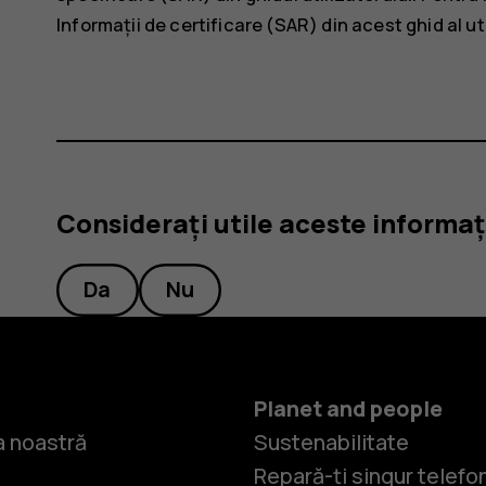
Informații de certificare (SAR) din acest ghid al u
Considerați utile aceste informaț
Da
Nu
Planet and people
 noastră
Sustenabilitate
Repară-ți singur telefo