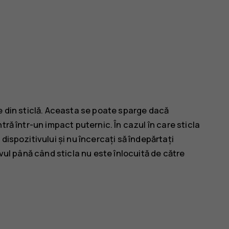
e din sticlă. Aceasta se poate sparge dacă
tră într-un impact puternic. În cazul în care sticla
dispozitivului și nu încercați să îndepărtați
ivul până când sticla nu este înlocuită de către