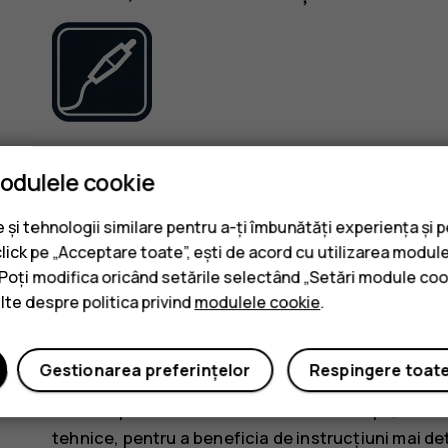
Folosiți numai baterii, încărcătoare și alte acceso
modulele cookie
cu acest model. Nu conectați între ele produse in
și tehnologii similare pentru a-ți îmbunătăți experiența și 
PĂSTRAȚI DISPOZITIVUL ÎN STARE USC
click pe „Acceptare toate”, ești de acord cu utilizarea module
. Poți modifica oricând setările selectând „Setări module coo
ulte despre politica privind
modulele cookie
.
Gestionarea preferințelor
Respingere toat
Dacă dispozitivul dvs. este rezistent la apă, consul
tehnice, pentru a beneficia de instrucțiuni mai det