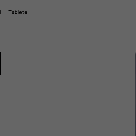
i
Tablete
1