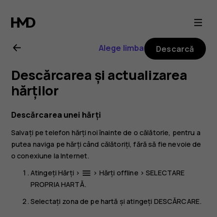
Ghid
de
Alege limba
Descarcă
utilizare
Descărcarea și actualizarea
Nokia
hărților
8.1
Descărcarea unei hărți
Salvați pe telefon hărți noi înainte de o călătorie, pentru a
putea naviga pe hărți când călătoriți, fără să fie nevoie de
o conexiune la Internet.
Atingeți
Hărți
>
>
Hărți offline
>
SELECTARE
menu
PROPRIA HARTĂ
.
Selectați zona de pe hartă și atingeți
DESCĂRCARE
.