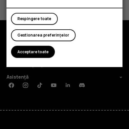
Da
Nu
Respingere toate
Gestionarea preferințelor
Explorează
Acceptare toate
Despre
Planet and people
Asistență
Facebook
Instagram
Tiktok
Youtube
Linkedin
Discord