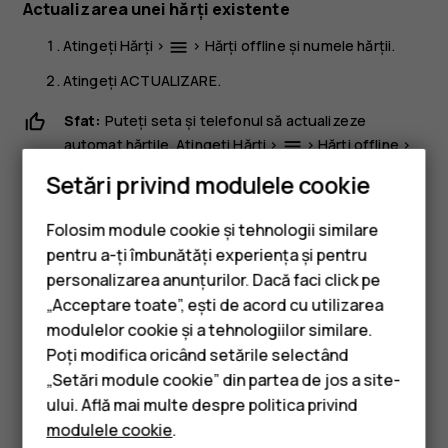
Actualizarea unei hărți existente
Atingeți
Hărți
>
>
Hărți offline
și numele hărții.
menu
Atingeți
ACTUALIZARE
.
Sfat:
Puteți seta și telefonul să actualizeze
automat hărțile. Atingeți
Hărți
>
>
Hărți offline
>
menu
și comutați
Actualizare automată hărți offline
și
settings
Setări privind modulele cookie
Descărcare automată hărți offline
în poziția
Activat
.
Folosim module cookie și tehnologii similare
Ștergerea unei hărți
pentru a-ți îmbunătăți experiența și pentru
Atingeți
Hărți
>
>
Hărți offline
și numele hărții.
dehaze
personalizarea anunțurilor. Dacă faci click pe
„Acceptare toate”, ești de acord cu utilizarea
Smartphone-uri
Atingeți
ȘTERGERE
.
modulelor cookie și a tehnologiilor similare.
Telefoane clasice
Poți modifica oricând setările selectând
„Setări module cookie” din partea de jos a site-
Accesorii
ului. Află mai multe despre politica privind
modulele cookie
.
Tablete
Considerați utile aceste informații?