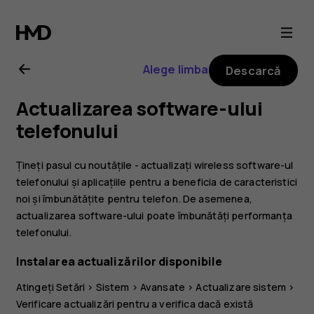
Ghid
de
Alege limba
Descarcă
utilizare
Actualizarea software-ului
Nokia
telefonului
8.1
Țineți pasul cu noutățile - actualizați wireless software-ul
telefonului și aplicațiile pentru a beneficia de caracteristici
noi și îmbunătățite pentru telefon. De asemenea,
actualizarea software-ului poate îmbunătăți performanța
telefonului.
Instalarea actualizărilor disponibile
Atingeți
Setări
>
Sistem
>
Avansate
>
Actualizare sistem
>
Verificare actualizări
pentru a verifica dacă există