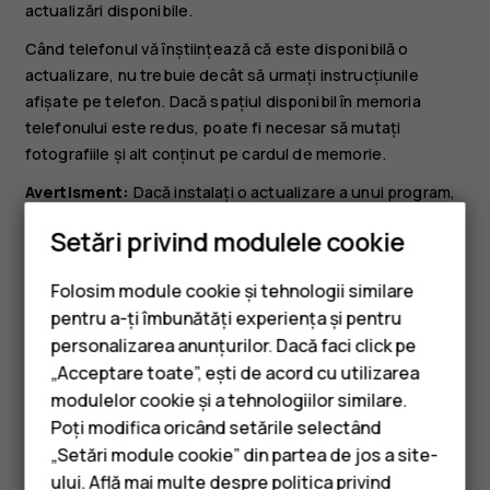
actualizări disponibile.
Când telefonul vă înștiințează că este disponibilă o
actualizare, nu trebuie decât să urmați instrucțiunile
afișate pe telefon. Dacă spațiul disponibil în memoria
telefonului este redus, poate fi necesar să mutați
fotografiile și alt conținut pe cardul de memorie.
Avertisment:
Dacă instalați o actualizare a unui program,
dispozitivul nu poate fi utilizat, nici chiar pentru a efectua
Setări privind modulele cookie
apeluri de urgență, decât după terminarea instalării și
repornirea dispozitivului.
Folosim module cookie și tehnologii similare
Înainte de a lansa o actualizare, conectați un încărcător
pentru a-ți îmbunătăți experiența și pentru
sau asigurați-vă că bateria dispozitivului are suficientă
personalizarea anunțurilor. Dacă faci click pe
energie și conectați-vă la o rețea Wi-Fi, deoarece
„Acceptare toate”, ești de acord cu utilizarea
Smartphone-uri
pachetele de actualizare pot utiliza un volum mare de
modulelor cookie și a tehnologiilor similare.
date mobile.
Telefoane clasice
Poți modifica oricând setările selectând
„Setări module cookie” din partea de jos a site-
Accesorii
ului. Află mai multe despre politica privind