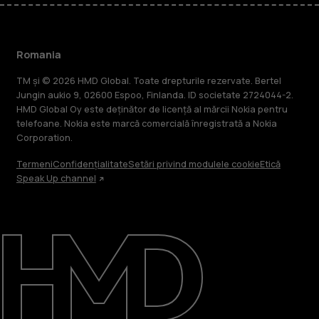
Romania
TM și © 2026 HMD Global. Toate drepturile rezervate. Bertel
Jungin aukio 9, 02600 Espoo, Finlanda. ID societate 2724044-2.
HMD Global Oy este deținător de licență al mărcii Nokia pentru
telefoane. Nokia este marcă comercială înregistrată a Nokia
Corporation.
Termeni
Confidențialitate
Setări privind modulele cookie
Etică
Speak Up channel
Despre
Repară, reutilizează, reciclează
Asistență
Romania