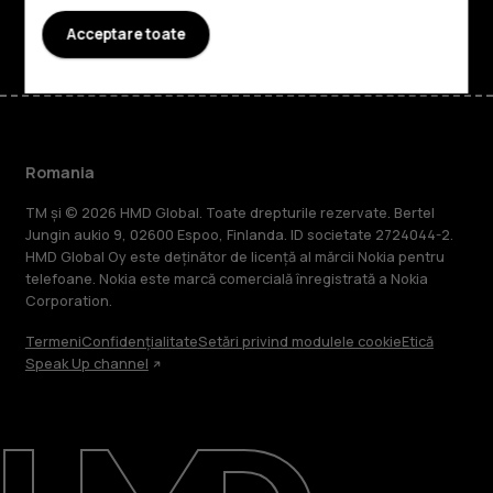
Facebook
Instagram
Tiktok
Youtube
Linkedin
Discord
Acceptare toate
Romania
TM și © 2026 HMD Global. Toate drepturile rezervate. Bertel
Jungin aukio 9, 02600 Espoo, Finlanda. ID societate 2724044-2.
HMD Global Oy este deținător de licență al mărcii Nokia pentru
telefoane. Nokia este marcă comercială înregistrată a Nokia
Corporation.
Termeni
Confidențialitate
Setări privind modulele cookie
Etică
Speak Up channel
Despre
Repară, reutilizează, reciclează