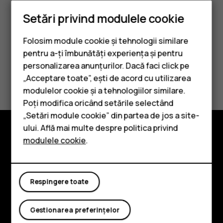
backupul.
Setări privind modulele cookie
Folosim module cookie și tehnologii similare
pentru a-ți îmbunătăți experiența și pentru
personalizarea anunțurilor. Dacă faci click pe
Considerați utile aceste informații?
„Acceptare toate”, ești de acord cu utilizarea
Smartphone-uri
modulelor cookie și a tehnologiilor similare.
Telefoane clasice
Da
Nu
Poți modifica oricând setările selectând
„Setări module cookie” din partea de jos a site-
Accesorii
ului. Află mai multe despre politica privind
modulele cookie
.
Tablete
Explorează
Despre
Respingere toate
Planet and people
Asistență
Gestionarea preferințelor