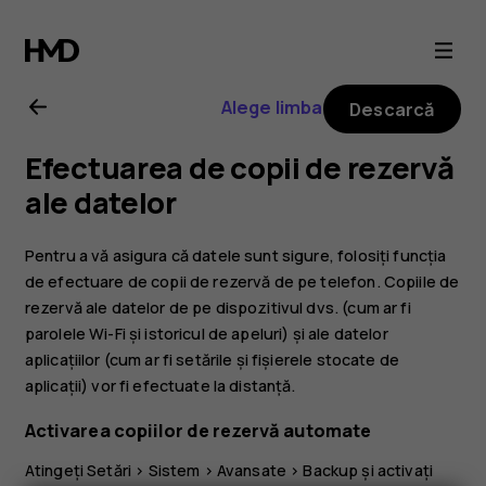
Ghid
de
Alege limba
Descarcă
utilizare
Efectuarea de copii de rezervă
Nokia
ale datelor
8.1
Pentru a vă asigura că datele sunt sigure, folosiți funcția
de efectuare de copii de rezervă de pe telefon. Copiile de
rezervă ale datelor de pe dispozitivul dvs. (cum ar fi
parolele Wi-Fi și istoricul de apeluri) și ale datelor
aplicațiilor (cum ar fi setările și fișierele stocate de
aplicații) vor fi efectuate la distanță.
Activarea copiilor de rezervă automate
Atingeți
Setări
>
Sistem
>
Avansate
>
Backup
și activați