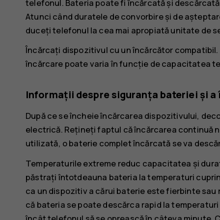
telefonul. Bateria poate fi încărcată și descărcată 
Atunci când duratele de convorbire și de așteptar
duceți telefonul la cea mai apropiată unitate de se
Încărcați dispozitivul cu un încărcător compatibil.
încărcare poate varia în funcție de capacitatea te
Informații despre siguranța bateriei și a
După ce se încheie încărcarea dispozitivului, decon
electrică. Rețineți faptul că încărcarea continuă 
utilizată, o baterie complet încărcată se va descăr
Temperaturile extreme reduc capacitatea și durat
păstrați întotdeauna bateria la temperaturi cuprinse
ca un dispozitiv a cărui baterie este fierbinte sau
că bateria se poate descărca rapid la temperaturi
încât telefonul să se oprească în câteva minute. Câ