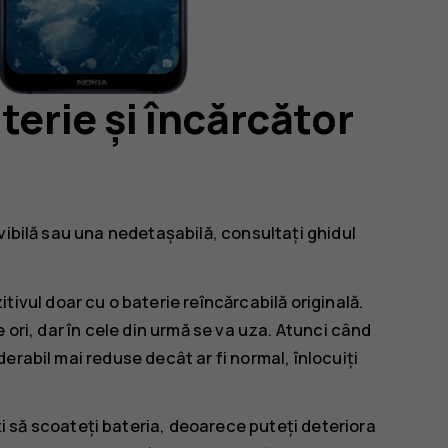
terie și încărcător
vibilă sau una nedetașabilă, consultați ghidul
itivul doar cu o baterie reîncărcabilă originală.
 ori, dar în cele din urmă se va uza. Atunci când
erabil mai reduse decât ar fi normal, înlocuiți
i să scoateți bateria, deoarece puteți deteriora