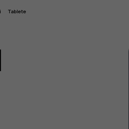
i
Tablete
1