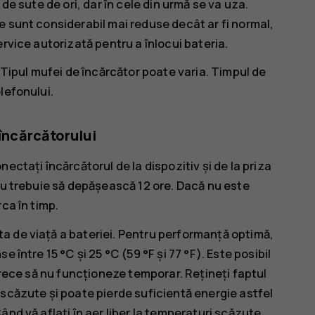
de sute de ori, dar în cele din urmă se va uza.
e sunt considerabil mai reduse decât ar fi normal,
rvice autorizată pentru a înlocui bateria.
 Tipul mufei de încărcător poate varia. Timpul de
lefonului.
 încărcătorului
ectați încărcătorul de la dispozitiv și de la priza
nu trebuie să depășească 12 ore. Dacă nu este
ca în timp.
a de viață a bateriei. Pentru performanță optimă,
 între 15 °C și 25 °C (59 °F și 77 °F). Este posibil
 rece să nu funcționeze temporar. Rețineți faptul
 scăzute și poate pierde suficientă energie astfel
nd vă aflați în aer liber la temperaturi scăzute,