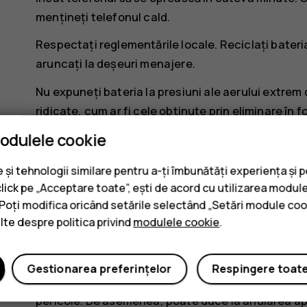
mențineți telefonul cald.
Respectați reglementările locale. Reciclați bateria 
aruncați la deșeuri menajere.
Nu expuneți bateria la presiuni ale aerului extrem 
ridicate, cum ar fi cele obținute prin eliminare în
bateriei sau scurgerea de lichid ori gaz inflamabil.
modulele cookie
Nu demontați, nu tăiați, nu striviți, nu îndoiți, nu î
și tehnologii similare pentru a-ți îmbunătăți experiența și 
apariției unei scurgeri de lichid din baterie, evitaț
click pe „Acceptare toate”, ești de acord cu utilizarea module
totuși, acest lucru se întâmplă, spălați imediat c
. Poți modifica oricând setările selectând „Setări module coo
un medic. Nu modificați bateria, nu încercați să in
ulte despre politica privind
modulele cookie
.
scufundați și feriți-o de apă sau alte lichide. Bate
Folosiți bateria și încărcătorul numai conform dest
Gestionarea preferințelor
Respingere toat
baterii sau a unor încărcătoare incompatibile poate
pericole. De asemenea, poate duce la anularea apro