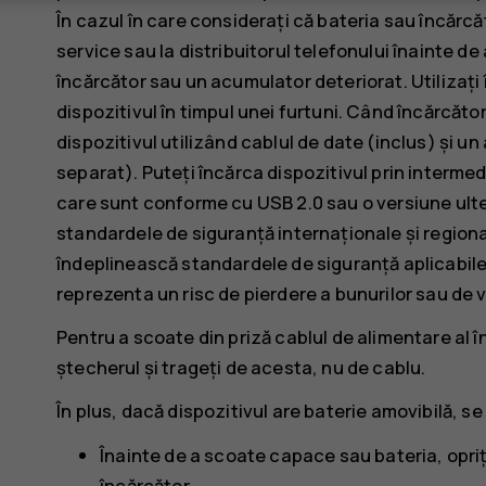
În cazul în care considerați că bateria sau încărcă
service sau la distribuitorul telefonului înainte de 
încărcător sau un acumulator deteriorat. Utilizați 
dispozitivul în timpul unei furtuni. Când încărcăto
dispozitivul utilizând cablul de date (inclus) și 
separat). Puteți încărca dispozitivul prin intermed
care sunt conforme cu USB 2.0 sau o versiune ulter
standardele de siguranță internaționale și regiona
îndeplinească standardele de siguranță aplicabile
reprezenta un risc de pierdere a bunurilor sau de
Pentru a scoate din priză cablul de alimentare al î
ștecherul și trageți de acesta, nu de cablu.
În plus, dacă dispozitivul are baterie amovibilă, se
Înainte de a scoate capace sau bateria, opriț
încărcător.