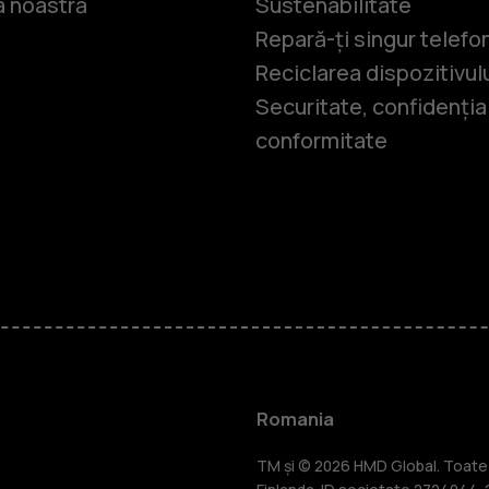
 noastră
Sustenabilitate
Repară-ți singur telefo
Reciclarea dispozitivul
Securitate, confidențial
conformitate
Smartphone
Telefoane c
Romania
TM și © 2026 HMD Global. Toate d