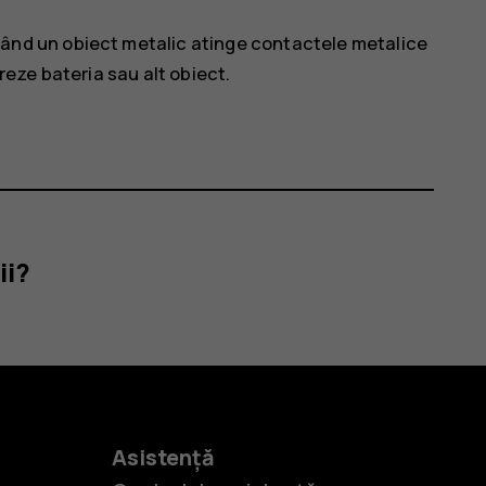
ând un obiect metalic atinge contactele metalice
oreze bateria sau alt obiect.
ii?
Asistență