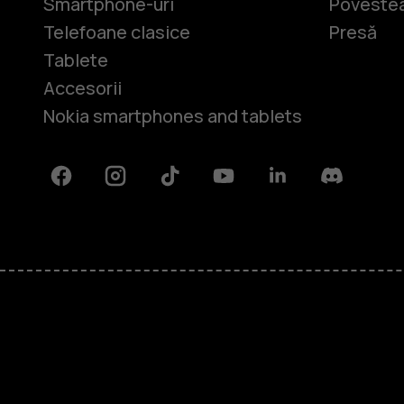
Smartphone-uri
Povestea
Telefoane clasice
Presă
Tablete
Accesorii
Nokia smartphones and tablets
Facebook
Instagram
Tiktok
Youtube
Linkedin
Discord
Despre