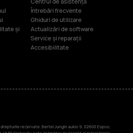
Centrul de asistență
nul
Întrebări frecvente
ui
Ghiduri de utilizare
itate și
Actualizări de software
Service și reparații
Accesibilitate
-uri
lasice
repturile rezervate. Bertel Jungin aukio 9, 02600 Espoo,