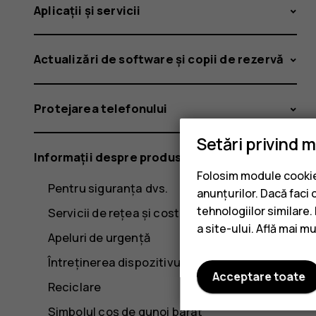
Aplicații și servicii
Actualizări de software și copii de rezervă
Protejarea telefonului
Setări privind 
Informații despre produs și siguranță
Folosim module cookie 
Pentru siguranța dvs.
anunțurilor. Dacă faci 
tehnologiilor similare
Servicii de rețea și costuri
a site-ului. Află mai m
Apeluri de urgență
Întreținerea dispozitivului
Acceptare toate
Reciclare
Simbolul coș de gunoi barat