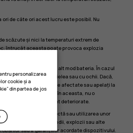
ori de câte ori acest lucru este posibil. Nu
de scăzute și nici la temperaturi extrem de
 foc, întrucât aceasta poate provoca explozia
nțepați și nu deteriorați în alt mod bateria. În cazul
pentru personalizarea
i contactul lichidului cu pielea sau cu ochii. Dacă,
lor cookie și a
u apă din abundență zonele afectate sau apelați la
kie” din partea de jos
troduceți corpuri străine în aceasta, nu o
riile pot exploda dacă sunt deteriorate.
inației. Utilizarea incorectă sau utilizarea unor
e
 implica riscuri de incendii, explozii sau alte
bărilor sau a garanțiilor acordate dispozitivului.