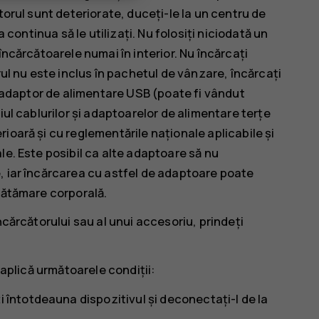
torul sunt deteriorate, duceți-le la un centru de
a continua să le utilizați. Nu folosiți niciodată un
încărcătoarele numai în interior. Nu încărcați
rul nu este inclus în pachetul de vânzare, încărcați
un adaptor de alimentare USB (poate fi vândut
iul cablurilor și adaptoarelor de alimentare terțe
ioară și cu reglementările naționale aplicabile și
le. Este posibil ca alte adaptoare să nu
, iar încărcarea cu astfel de adaptoare poate
 vătămare corporală.
ncărcătorului sau al unui accesoriu, prindeți
 aplică următoarele condiții:
i întotdeauna dispozitivul și deconectați-l de la