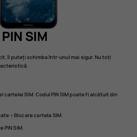
 PIN SIM
t, îl puteți schimba într-unul mai sigur. Nu toți
acteristică.
l cartelei SIM. Codul PIN SIM poate fi alcătuit din
sate
>
Blocare cartela SIM
.
e PIN SIM
.