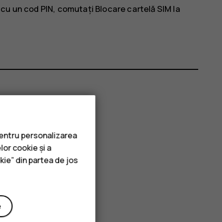
M cu un cod PIN, comutați
Blocare cartelă SIM
la
ii?
pentru personalizarea
lor cookie și a
kie” din partea de jos
e