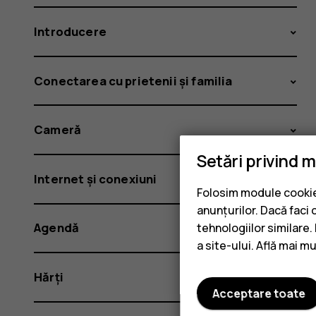
Introducere
Conectarea cu prietenii și familia
Cameră
Setări privind 
Internet și conexiuni
Folosim module cookie 
anunțurilor. Dacă faci 
Agendă
tehnologiilor similare
a site-ului. Află mai m
Hărți
Acceptare toate