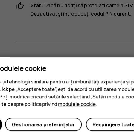
Sfat:
Dacă nu doriți să protejați cartela SI
Dezactivat
și introduceți codul PIN curent.
Considerați utile aceste informaț
modulele cookie
și tehnologii similare pentru a-ți îmbunătăți experiența și 
Da
Nu
click pe „Acceptare toate”, ești de acord cu utilizarea module
. Poți modifica oricând setările selectând „Setări module coo
ulte despre politica privind
modulele cookie
.
Gestionarea preferințelor
Respingere toat