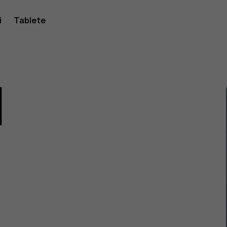
i
Tablete
1