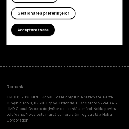
Despre
Gestionarea preferințelor
Planet and people
Acceptare toate
Asistență
Facebook
Instagram
Tiktok
Youtube
Linkedin
Discord
Romania
TM și © 2026 HMD Global. Toate drepturile rezervate. Bertel
Jungin aukio 9, 02600 Espoo, Finlanda. ID societate 2724044-2.
HMD Global Oy este deținător de licență al mărcii Nokia pentru
telefoane. Nokia este marcă comercială înregistrată a Nokia
Corporation.