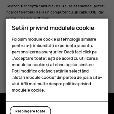
Telefonul acceptă cablurile USB-C. De asemenea, puteți
încărca telefonul de la un computer cu un cablu USB, dar
poate dura mai mult timp.
Setări privind modulele cookie
Dacă acumulatorul este complet descărcat, s-ar putea să
fie necesare mai multe minute până când se afișează
Folosim module cookie și tehnologii similare
indicatorul de încărcare.
pentru a-ți îmbunătăți experiența și pentru
personalizarea anunțurilor. Dacă faci click pe
„Acceptare toate”, ești de acord cu utilizarea
Smartphone-uri
modulelor cookie și a tehnologiilor similare.
Telefoane clasice
Poți modifica oricând setările selectând
Considerați utile aceste informații?
„Setări module cookie” din partea de jos a site-
Accesorii
ului. Află mai multe despre politica privind
Da
Nu
modulele cookie
.
Tablete
Explorează
Respingere toate