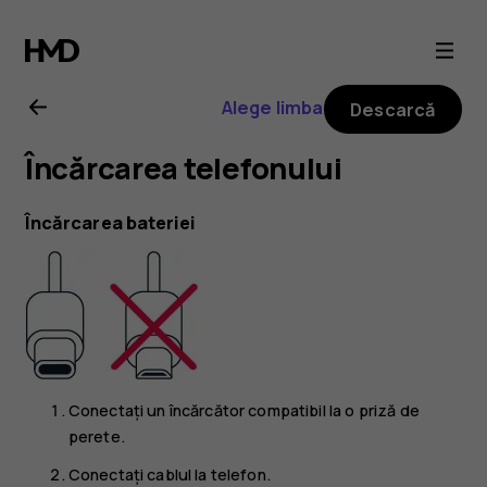
Ghid
de
Alege limba
Descarcă
utilizare
Încărcarea telefonului
Nokia
Încărcarea bateriei
8.1
Conectați un încărcător compatibil la o priză de
perete.
Conectați cablul la telefon.