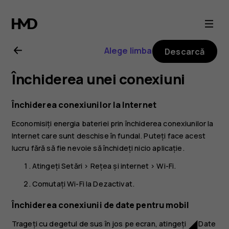
Ghid
de
Alege limba
Descarcă
utilizare
Închiderea unei conexiuni
Nokia
Închiderea conexiunilor la Internet
8.1
Economisiți energia bateriei prin închiderea conexiunilor la
Internet care sunt deschise în fundal. Puteți face acest
lucru fără să fie nevoie să închideți nicio aplicație.
Atingeți
Setări
>
Rețea și internet
>
Wi-Fi
.
Comutați
Wi-Fi
la
Dezactivat
.
Închiderea conexiunii de date pentru mobil
Trageți cu degetul de sus în jos pe ecran, atingeți
Date
network_cell