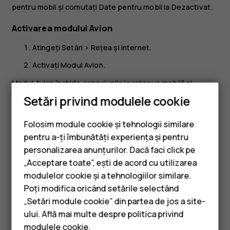
pentru mobil
și comutați
Date pentru mobil
la Dezactivat.
Activarea modului Avion
Atingeți
Setări
>
Rețea și internet
.
Activați
Modul Avion
.
Modul Avion închide conexiunile la rețeaua mobilă și
dezactivează caracteristicile wireless ale dispozitivului.
Setări privind modulele cookie
Respectă instrucțiunile și cerințele privind siguranța
emise, de exemplu, de o companie aeriană, precum și
Folosim module cookie și tehnologii similare
toate legile și regulamentele aplicabile. Atunci când este
pentru a-ți îmbunătăți experiența și pentru
permis, vă puteți conecta la o rețea Wi-Fi, de exemplu,
personalizarea anunțurilor. Dacă faci click pe
pentru a naviga pe internet sau a activa partajarea prin
„Acceptare toate”, ești de acord cu utilizarea
Smartphone-uri
Bluetooth în modul Avion.
modulelor cookie și a tehnologiilor similare.
Telefoane clasice
Poți modifica oricând setările selectând
„Setări module cookie” din partea de jos a site-
Accesorii
ului. Află mai multe despre politica privind
modulele cookie
.