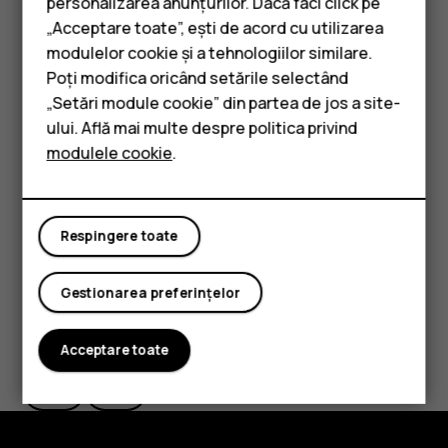
personalizarea anunțurilor. Dacă faci click pe
tasta de reducere a volumului. De asemenea, puteți
„Acceptare toate”, ești de acord cu utilizarea
Smartphone-uri
seta telefonul să întrerupă soneria atunci când îl
modulelor cookie și a tehnologiilor similare.
ridicați: Atingeți
Setări
>
Sistem
>
Gesturi
>
Silențios
Telefoane clasice
Poți modifica oricând setările selectând
la ridicare
și comutați la Activat.
„Setări module cookie” din partea de jos a site-
Accesorii
Dacă doriți să puteți respinge un apel primit prin
ului. Află mai multe despre politica privind
întoarcerea telefonului, atingeți
Setări
>
Sistem
>
modulele cookie
.
Tablete
Gesturi
>
Întoarcere pentru respingere apel
și
comutați la Activat.
Respingere toate
Gestionarea preferințelor
Considerați utile aceste informații?
Acceptare toate
Da
Nu