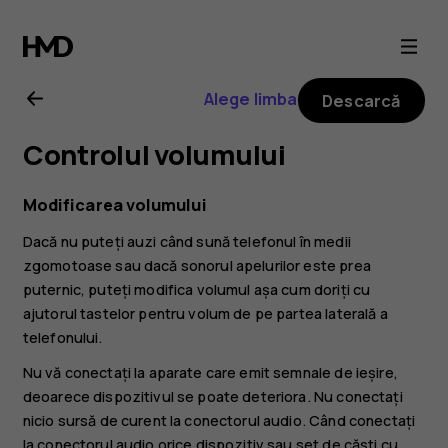
Ghid
de
Alege limba
Descarcă
utilizare
Controlul volumului
Nokia
Modificarea volumului
8.1
Dacă nu puteți auzi când sună telefonul în medii
zgomotoase sau dacă sonorul apelurilor este prea
puternic, puteți modifica volumul așa cum doriți cu
ajutorul tastelor pentru volum de pe partea laterală a
telefonului.
Nu vă conectați la aparate care emit semnale de ieșire,
deoarece dispozitivul se poate deteriora. Nu conectați
nicio sursă de curent la conectorul audio. Când conectați
la conectorul audio orice dispozitiv sau set de căști cu