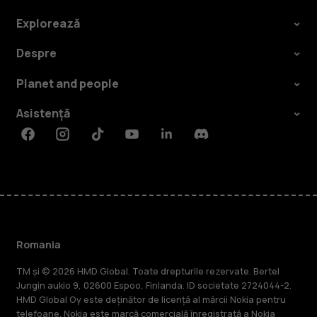
Explorează
Despre
Planet and people
Asistență
Facebook
Instagram
Tiktok
Youtube
Linkedin
Discord
Romania
TM și © 2026 HMD Global. Toate drepturile rezervate. Bertel
Jungin aukio 9, 02600 Espoo, Finlanda. ID societate 2724044-2.
HMD Global Oy este deținător de licență al mărcii Nokia pentru
telefoane. Nokia este marcă comercială înregistrată a Nokia