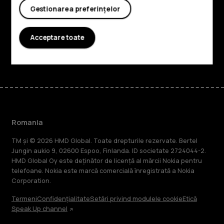
Planet and people
Gestionarea preferințelor
Asistență
Acceptare toate
Facebook
Instagram
Tiktok
Youtube
Linkedin
Discord
Romania
TM și © 2026 HMD Global. Toate drepturile rezervate. Bertel
Jungin aukio 9, 02600 Espoo, Finlanda. ID societate 2724044-2.
HMD Global Oy este deținător de licență al mărcii Nokia pentru
telefoane. Nokia este marcă comercială înregistrată a Nokia
Corporation.
Termeni
Confidențialitate
Setări privind modulele cookie
Etică
Speak Up channel