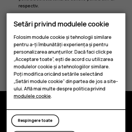
respectiv.
Schimbarea tonului de notificare a mesajelor
Setări privind modulele cookie
Atingeți
Setări
>
Sunet
>
Sunet de notificare prestabilit
.
Folosim module cookie și tehnologii similare
pentru a-ți îmbunătăți experiența și pentru
personalizarea anunțurilor. Dacă faci click pe
„Acceptare toate”, ești de acord cu utilizarea
Smartphone-uri
modulelor cookie și a tehnologiilor similare.
Considerați utile aceste informații?
Telefoane clasice
Poți modifica oricând setările selectând
„Setări module cookie” din partea de jos a site-
Accesorii
Da
Nu
ului. Află mai multe despre politica privind
modulele cookie
.
Tablete
Explorează
Respingere toate
Despre