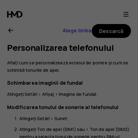
Ghid
de
Alege limba
Descarcă
utilizare
Personalizarea telefonului
Nokia
Aflați cum se personalizează ecranul de pornire și cum se
8.1
schimbă tonurile de apel.
Schimbarea imaginii de fundal
Atingeți
Setări
>
Afișaj
>
Imagine de fundal
.
Modificarea tonului de sonerie al telefonului
Atingeți
Setări
>
Sunet
.
Atingeți
Ton de apel (SIM1)
sau >
Ton de apel (SIM2)
pentru a selecta tonul de sonerie pentru SIM-ul