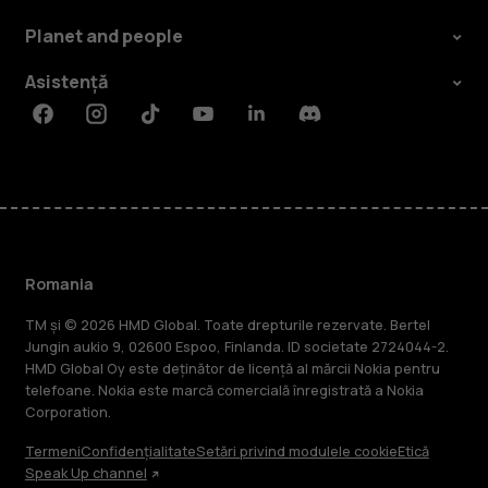
Planet and people
Asistență
Facebook
Instagram
Tiktok
Youtube
Linkedin
Discord
Romania
TM și © 2026 HMD Global. Toate drepturile rezervate. Bertel
Jungin aukio 9, 02600 Espoo, Finlanda. ID societate 2724044-2.
HMD Global Oy este deținător de licență al mărcii Nokia pentru
telefoane. Nokia este marcă comercială înregistrată a Nokia
Corporation.
Termeni
Confidențialitate
Setări privind modulele cookie
Etică
Speak Up channel