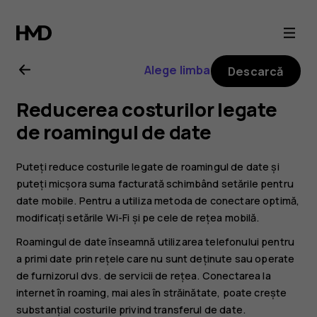
Ghid
de
Alege limba
Descarcă
utilizare
Reducerea costurilor legate
Nokia
de roamingul de date
8.1
Puteți reduce costurile legate de roamingul de date și
puteți micșora suma facturată schimbând setările pentru
date mobile. Pentru a utiliza metoda de conectare optimă,
modificați setările Wi-Fi și pe cele de rețea mobilă.
Roamingul de date înseamnă utilizarea telefonului pentru
a primi date prin rețele care nu sunt deținute sau operate
de furnizorul dvs. de servicii de rețea. Conectarea la
internet în roaming, mai ales în străinătate, poate crește
substanțial costurile privind transferul de date.