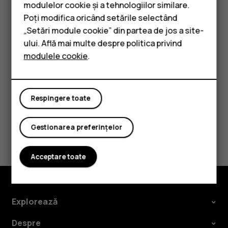
Smartphone-uri
modulelor cookie și a tehnologiilor similare.
Setări
>
Rețea și internet
>
Utilizare date
.
Telefoane clasice
Poți modifica oricând setările selectând
Oprirea roamingului de date
„Setări module cookie” din partea de jos a site-
Accesorii
ului. Află mai multe despre politica privind
Atingeți
Setări
>
Rețea și internet
>
Rețea mobilă
și
modulele cookie
.
Tablete
comutați
Roaming
la Dezactivat.
Respingere toate
Gestionarea preferințelor
Considerați utile aceste informații?
Da
Nu
Acceptare toate
Explorează
Despre