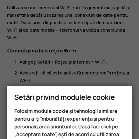
Utilizarea unei conexiuni Wi-Fi este în general mai rapidă și
mai ieftină decât utilizarea unei conexiuni de date pentru
mobil. Dacă sunt disponibile ambele tipuri de conexiuni –
Wi-Fi și de date mobile – telefonul va utiliza conexiunea
Wi-Fi.
Conectarea la o rețea Wi-Fi
Atingeți
Setări
>
Rețea și internet
>
Wi-Fi
.
Asigurați-vă că este activată conectarea în rețeaua
Wi-Fi.
Selectați conexiunea pe care doriți să o utilizați.
Setări privind modulele cookie
Închiderea conexiunii de date pentru mobil
Folosim module cookie și tehnologii similare
Trageți cu degetul de sus în jos pe ecran, atingeți
Date
pentru a-ți îmbunătăți experiența și pentru
pentru mobil
și dezactivați
Date pentru mobil
.
personalizarea anunțurilor. Dacă faci click pe
„Acceptare toate”, ești de acord cu utilizarea
Sfat:
Pentru a urmări utilizarea datelor, atingeți