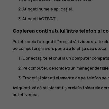
Atingeți numele aplicației.
Atingeți
ACTIVAȚI
.
Copierea conținutului între telefon și 
Puteți copia fotografii, înregistrări video și alte
pe computer și invers pentru a le afișa sau stoca.
Conectați telefonul la un computer compatibi
Pe computer, deschideți un manager de fișiere
Trageți și plasați elemente de pe telefon pe
Asigurați-vă că ați plasat fișierele în folderele co
puteți vedea.