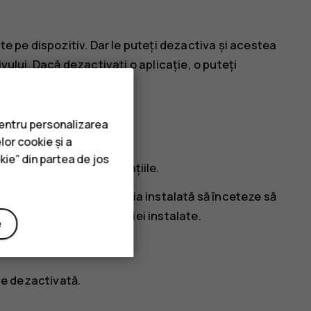
ate pe dispozitiv. Dar le puteți dezactiva și acestea
ivului. Dacă dezactivați o aplicație, o puteți
pentru personalizarea
lor cookie și a
kie” din partea de jos
eți dezactiva toate aplicațiile.
, este posibil ca aplicația instalată să înceteze să
a de utilizare a aplicației instalate.
e
ă
ție dezactivată.