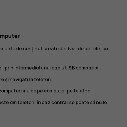
computer
 elemente de conținut create de dvs., de pe telefon
l prin intermediul unui cablu USB compatibil.
 și navigați la telefon.
 computer sau de pe computer pe telefon.
recte din telefon; în caz contrar se poate să nu le