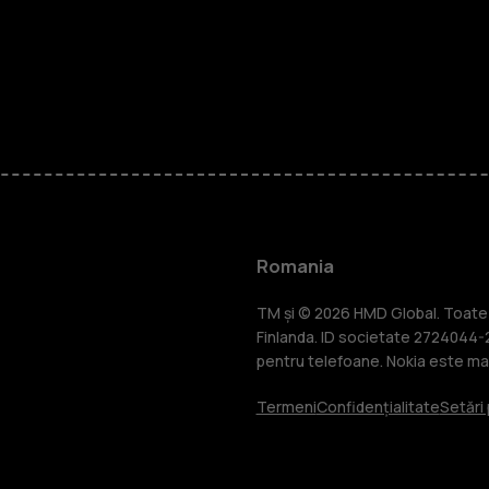
Smartphone
Telefoane c
Romania
Accesorii
TM și © 2026 HMD Global. Toate d
Finlanda. ID societate 2724044-2
pentru telefoane. Nokia este mar
Tablete
Termeni
Confidențialitate
Setări