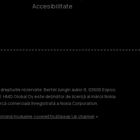
Accesibilitate
-uri
lasice
repturile rezervate. Bertel Jungin aukio 9, 02600 Espoo,
. HMD Global Oy este deținător de licență al mărcii Nokia
că comercială înregistrată a Nokia Corporation.
 privind modulele cookie
Etică
Speak Up channel