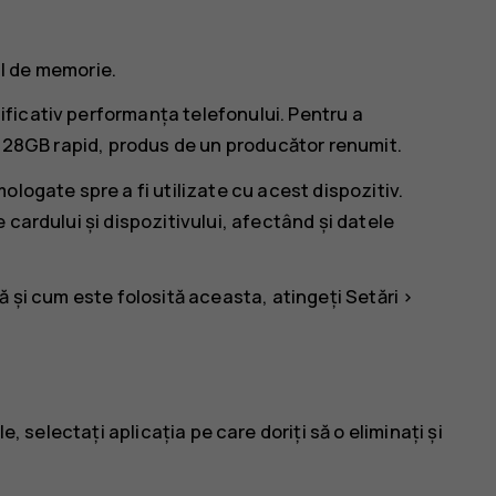
dul de memorie.
ficativ performanța telefonului. Pentru a
–128GB rapid, produs de un producător renumit.
logate spre a fi utilizate cu acest dispozitiv.
cardului și dispozitivului, afectând și datele
ă și cum este folosită aceasta, atingeți
Setări
>
le
, selectați aplicația pe care doriți să o eliminați și