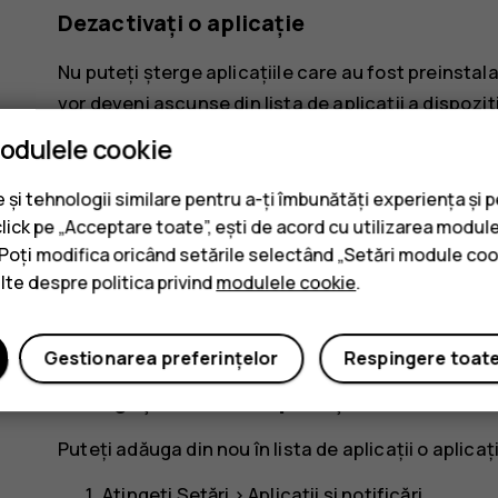
Dezactivați o aplicație
Nu puteți șterge aplicațiile care au fost preinstal
vor deveni ascunse din lista de aplicații a dispozit
adăuga din nou pe dispozitiv.
modulele cookie
Atingeți
Setări
>
Aplicații și notificări
.
și tehnologii similare pentru a-ți îmbunătăți experiența și 
Atingeți numele aplicației.
click pe „Acceptare toate”, ești de acord cu utilizarea module
. Poți modifica oricând setările selectând „Setări module coo
Atingeți
DEZACTIVAȚI
. Este posibil să nu put
ulte despre politica privind
modulele cookie
.
Dacă o aplicație instalată depinde de una eliminată
funcționeze. Pentru detalii, consultați documentați
Gestionarea preferințelor
Respingere toat
Adăugați din nou o aplicație dezactivat
Puteți adăuga din nou în lista de aplicații o aplica
Atingeți
Setări
>
Aplicații și notificări
.