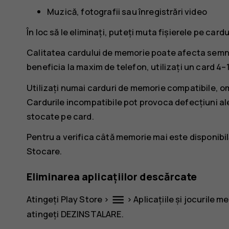
Muzică, fotografii sau înregistrări video
În loc să le eliminați, puteți muta fișierele pe car
Calitatea cardului de memorie poate afecta semni
beneficia la maxim de telefon, utilizați un card 4
Utilizați numai carduri de memorie compatibile, omo
Cardurile incompatibile pot provoca defecțiuni ale 
stocate pe card.
Pentru a verifica câtă memorie mai este disponibil
Stocare
.
Eliminarea aplicațiilor descărcate
menu
Atingeți
Play Store
>
>
Aplicațiile și jocurile me
atingeți
DEZINSTALARE
.