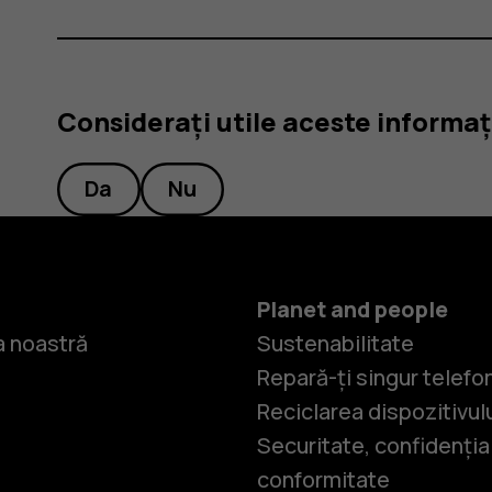
Considerați utile aceste informaț
Da
Nu
Planet and people
 noastră
Sustenabilitate
Repară-ți singur telefo
Reciclarea dispozitivul
Securitate, confidențial
conformitate