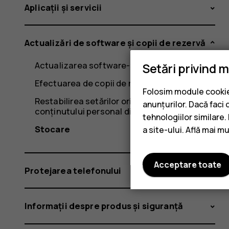
Aplicații și servicii
Actualizări de software și copii de rezervă
Actualizarea software-ului telefonului
Setări privind 
Efectuarea de copii de rezervă ale datelor
Folosim module cookie 
Restabilirea setărilor originale și eliminarea
anunțurilor. Dacă faci 
conținutului personal din telefon
tehnologiilor similare
Stocare
a site-ului. Află mai m
Acceptare toate
Protejarea telefonului
Informații despre produs și siguranță