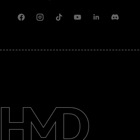
Facebook
Instagram
Tiktok
Youtube
Linkedin
Discord
Despre
Repară, reutilizează, reciclează
Asistență
Romania