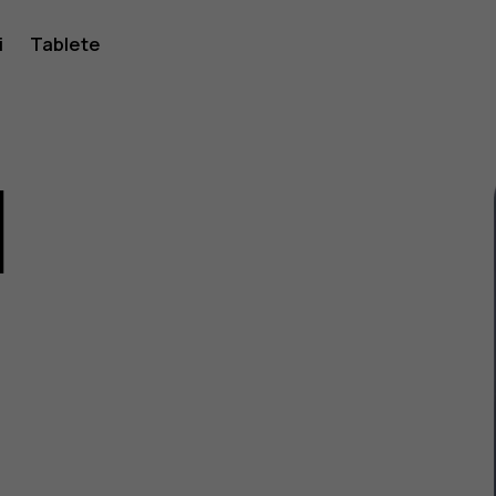
i
Tablete
1