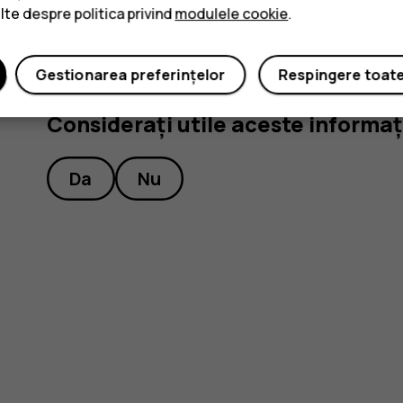
ulte despre politica privind
modulele cookie
.
Gestionarea preferințelor
Respingere toat
Considerați utile aceste informaț
Da
Nu