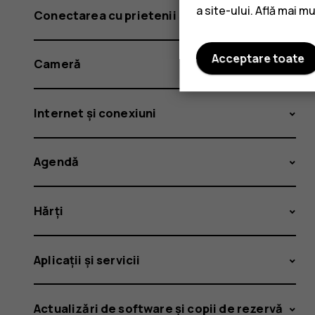
a site-ului. Află mai m
Conectarea cu prietenii și familia
Acceptare toate
Cameră
Internet și conexiuni
Agendă
Hărți
Aplicații și servicii
Actualizări de software și copii de rezervă