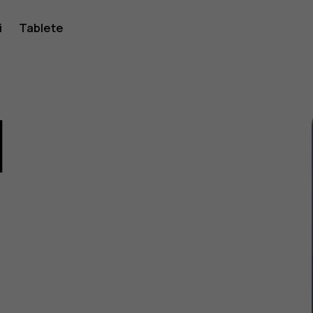
i
Tablete
1