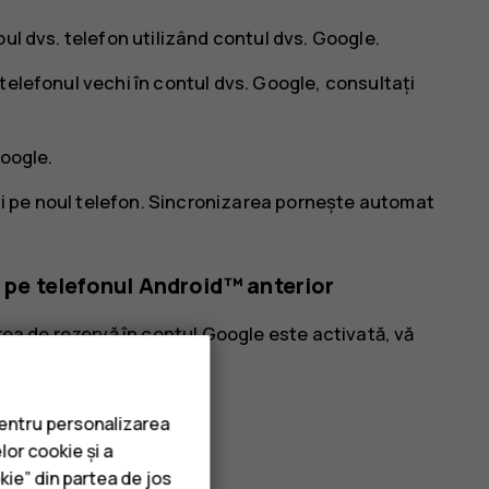
ul dvs. telefon utilizând contul dvs. Google.
telefonul vechi în contul dvs. Google, consultați
oogle
.
ați pe noul telefon. Sincronizarea pornește automat
e pe telefonul Android™ anterior
rea de rezervă în contul Google este activată, vă
 Wi-Fi.
.
pentru personalizarea
lor cookie și a
kie” din partea de jos