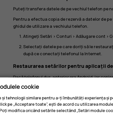
Puteți transfera datele de pe vechiul telefon pe no
Pentru a efectua copia de rezervă a datelor de pe 
ghidul de utilizare a vechiului telefon.
Atingeți
Setări
>
Conturi
>
Adăugare cont
>
G
Selectați datele pe care doriți să le restaur
după ce conectați telefonul la Internet.
Restaurarea setărilor pentru aplicații d
Dacă telefonul dvs. anterior era Android, iar copie
puteți restaura setările pentru aplicații și parolele
modulele cookie
Atingeți
Setări
>
Sistem
>
Avansate
>
Backup
și tehnologii similare pentru a-ți îmbunătăți experiența și 
click pe „Acceptare toate”, ești de acord cu utilizarea module
Comutați
Backup în Google Drive
la
Activat
.
. Poți modifica oricând setările selectând „Setări module coo