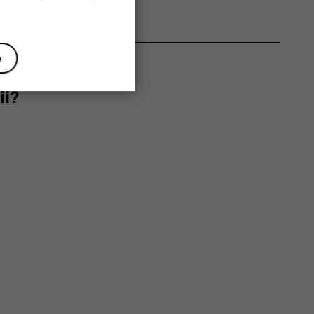
e
ii?