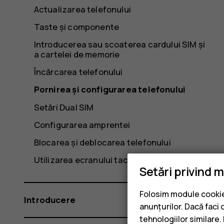
Actualizarea telefonului
Taste și componente
Introducerea sau scoaterea cardului SIM și
a cartelei de memorie
Încărcarea telefonului
Pornirea și configurarea telefonului
Setări Dual SIM
Configurarea amprentei
Blocarea și deblocarea telefonului
Utilizarea ecranului tactil
Setări privind 
Folosim module cookie 
Introducere
anunțurilor. Dacă faci 
tehnologiilor similare