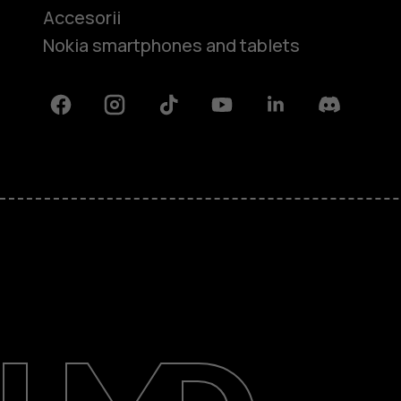
Accesorii
Nokia smartphones and tablets
Facebook
Instagram
Tiktok
Youtube
Linkedin
Discord
Despre
Repară, reutilizează, reciclează
Asistență