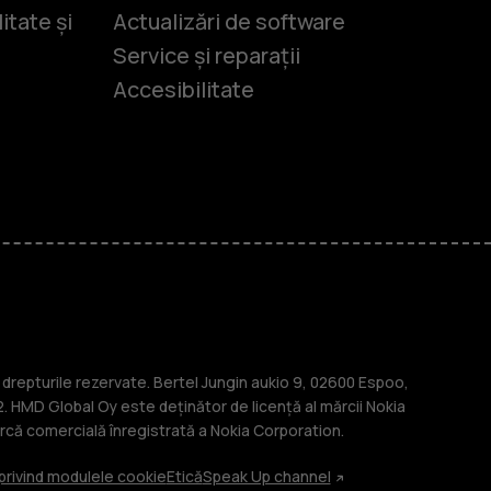
itate și
Actualizări de software
Service și reparații
Accesibilitate
-uri
lasice
repturile rezervate. Bertel Jungin aukio 9, 02600 Espoo,
. HMD Global Oy este deținător de licență al mărcii Nokia
că comercială înregistrată a Nokia Corporation.
 privind modulele cookie
Etică
Speak Up channel