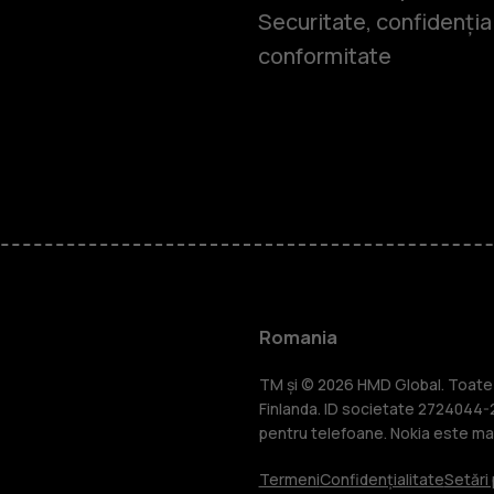
Securitate, confidențial
conformitate
Smartphone
Telefoane c
Romania
Accesorii
TM și © 2026 HMD Global. Toate d
Finlanda. ID societate 2724044-2
pentru telefoane. Nokia este mar
Tablete
Termeni
Confidențialitate
Setări