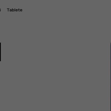
i
Tablete
1