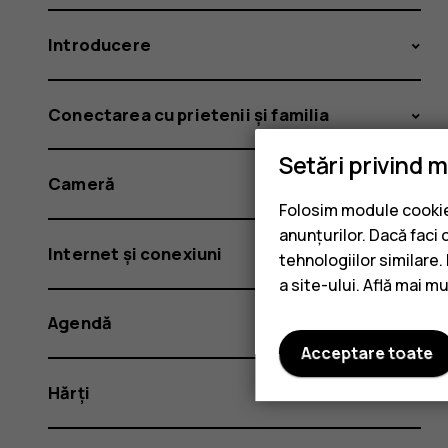
Introducere
Conectarea cu prietenii și familia
Setări privind 
Cameră
Folosim module cookie 
anunțurilor. Dacă faci 
Internet și conexiuni
tehnologiilor similare
a site-ului. Află mai m
Agendă
Acceptare toate
Hărți