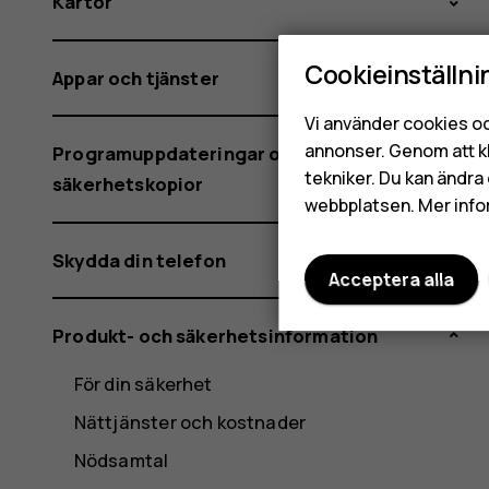
Kartor
Cookieinställni
Appar och tjänster
Vi använder cookies oc
annonser. Genom att k
Programuppdateringar och
tekniker. Du kan ändra 
säkerhetskopior
webbplatsen. Mer info
Skydda din telefon
Acceptera alla
Produkt- och säkerhetsinformation
För din säkerhet
Nättjänster och kostnader
Nödsamtal