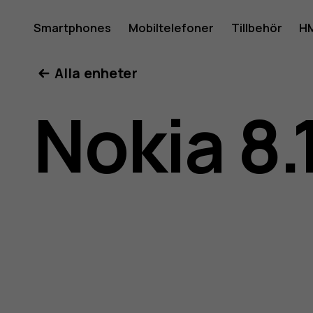
Använda
Smartphones
Mobiltelefoner
Tillbehör
HM
Mitt konto
Alla enheter
för
Nokia 8.
Nokia
8.1