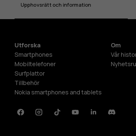
Upphovsrätt och information
Utforska
Om
Smartphones
Vår histo
Mobiltelefoner
Nyhetsr
Surfplattor
Tillbehör
Nokia smartphones and tablets
Facebook
Instagram
Tiktok
Youtube
Linkedin
Discord