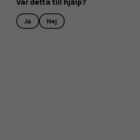
Var detta till hjälp?
Ja
Nej