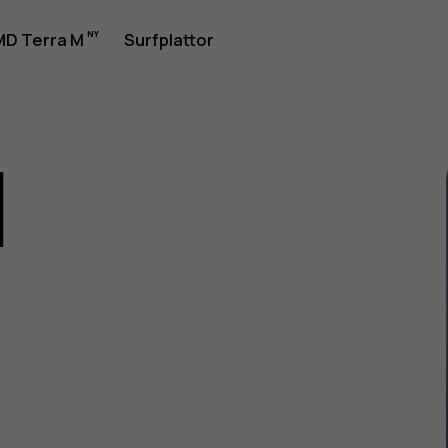
rhandbok
D Terra M
Surfplattor
1