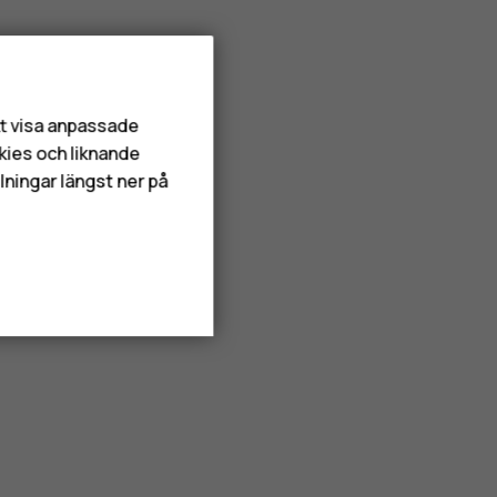
att visa anpassade
kies och liknande
lningar längst ner på