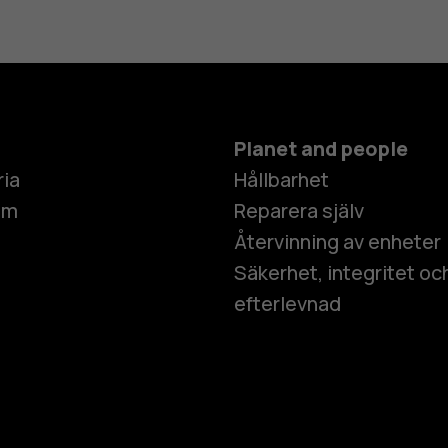
Planet and people
ria
Hållbarhet
um
Reparera själv
Återvinning av enheter
Säkerhet, integritet oc
efterlevnad
Smartphon