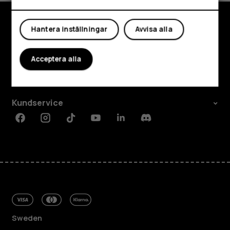
Mitt konto
Hantera inställningar
Avvisa alla
Utforska
Om
Acceptera alla
Planet and people
Kundservice
Facebook
Instagram
Tiktok
Youtube
Linkedin
Discord
Sweden