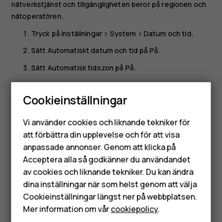
nätverkstjänst och tillgängligheten beror på regionen och
nätoperatören.
Tryck på
Inställningar
>
System
>
Datum och tid
.
Sätt
Automatiskt datum och tid
på På.
Sätt
Automatisk tidszon
på På.
Ändra klockan till 24-timmarsformat
Cookieinställningar
Tryck på
Inställningar
>
System
>
Datum och tid
och ange
Smartphones
Använd 24-timmarsformat
till På.
Vi använder cookies och liknande tekniker för
Mobiltelefoner
att förbättra din upplevelse och för att visa
anpassade annonser. Genom att klicka på
Tillbehör
Acceptera alla så godkänner du användandet
av cookies och liknande tekniker. Du kan ändra
HMD Terra M
dina inställningar när som helst genom att välja
Var detta till hjälp?
Surfplattor
Cookieinställningar längst ner på webbplatsen.
Mer information om vår
cookiepolicy
.
Ja
Nej