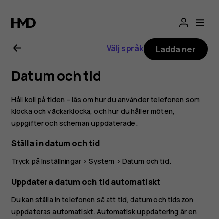
Användarhandbo
för
Välj språk
Ladda ner
Nokia
Datum och tid
8.1
Håll koll på tiden – läs om hur du använder telefonen som
klocka och väckarklocka, och hur du håller möten,
uppgifter och scheman uppdaterade.
Ställa in datum och tid
Tryck på
Inställningar
>
System
>
Datum och tid
.
Uppdatera datum och tid automatiskt
Du kan ställa in telefonen så att tid, datum och tidszon
uppdateras automatiskt. Automatisk uppdatering är en